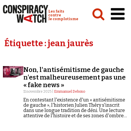
Cookies management panel
Conspiracy Watch :
Les faits
contre
le complotisme
Accueil
Étiquette :
jean jaurès
Analyses
Conspipédia
Non, l'antisémitisme de gauche
Vidéos
n'est malheureusement pas une
Émissions
« fake news »
11 novembre 2025 |
Emmanuel Debono
Revues de presse
En contestant l'existence d'un « antisémitisme
de gauche », l'historien Julien Théry s'inscrit
dans une longue tradition de déni. Une lecture
attentive de l'histoire et de ses zones d'ombre
montre pourtant combien la gauche a pu,
jusqu'à aujourd'hui, relayer des
Newsletter