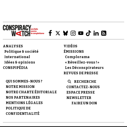
représentations hostiles aux juifs.
Faire un don
ANALYSES
VIDÉOS
Politique & société
ÉMISSIONS
International
Complorama
Idées & opinions
« Réveillez-vous ! »
CONSPIPÉDIA
Les Déconspirateurs
REVUES DE PRESSE
QUI SOMMES-NOUS ?
RECHERCHE
Demander à Vera
NOTRE MISSION
CONTACTEZ-NOUS
NOTRE CHARTE ÉDITORIALE
ESPACE PRESSE
NOS PARTENAIRES
NEWSLETTER
MENTIONS LÉGALES
FAIRE UN DON
POLITIQUE DE
CONFIDENTIALITÉ