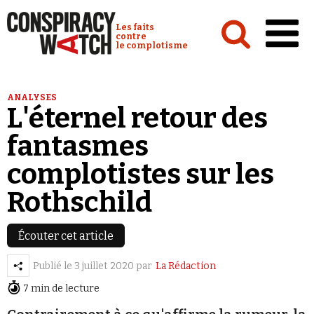
Cookies management panel
Conspiracy Watch :
Les faits
contre
le complotisme
Accueil
ANALYSES
L'éternel retour des
Analyses
fantasmes
Conspipédia
complotistes sur les
Vidéos
Rothschild
Émissions
Revues de presse
Écouter cet article
Publié le
3 juillet 2020
par
La Rédaction
7 min de lecture
Newsletter