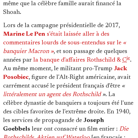
même que la célèbre famille aurait financé la
Shoah.
Lors de la campagne présidentielle de 2017,
Marine Le Pen
s'était laissée aller à des
commentaires lourds de sous-entendus sur le
«
banquier Macron »
, et son passage de quelques
ie
années par
la banque d'affaires Rothschild &
C
.
Au même moment, le militant pro-Trump
Jack
Posobiec
, figure de l'Alt-Right américaine, avait
carrément accusé le président français d'être
«
littéralement un agent des Rothschild
»
. La
célèbre dynastie de banquiers a toujours été l'une
des cibles favorites de l'extrême droite. En 1940,
les services de propagande de
Joseph
Goebbels
leur ont consacré un film entier :
Die
Rothschilds, Aktien auf Waterloo
[en français :