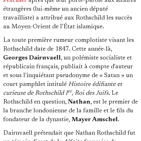
s'excuser
après que leur porte-parole aux affaires
étrangères (lui-même un ancien député
travailliste) a attribué aux Rothschild les succès
au Moyen-Orient de l'État islamique.
La toute première rumeur complotiste visant les
Rothschild date de 1847. Cette année-là,
Georges Dairnvaell
, un polémiste socialiste et
républicain français, publiait à compte d'auteur
et sous l'inquiétant pseudonyme de « Satan » un
court pamphlet intitulé
Histoire édifiante et
er
curieuse de Rothschild I
, Roi des Juifs
. Le
Rothschild en question,
Nathan
, est le premier de
la branche londonienne de la famille et le fils du
fondateur de la dynastie,
Mayer Amschel
.
Dairnvaell prétendait que Nathan Rothschild fut