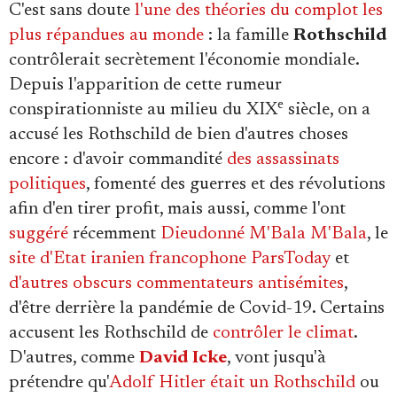
Se connecter
C'est sans doute
l'une des théories du complot les
plus répandues au monde
: la famille
Rothschild
contrôlerait secrètement l'économie mondiale.
Depuis l'apparition de cette rumeur
e
conspirationniste au milieu du XIX
siècle, on a
accusé les Rothschild de bien d'autres choses
encore : d'avoir commandité
des assassinats
politiques
, fomenté des guerres et des révolutions
afin d'en tirer profit, mais aussi, comme l'ont
suggéré
récemment
Dieudonné M'Bala M'Bala
, le
site d'Etat iranien francophone ParsToday
et
d'autres obscurs commentateurs antisémites
,
d'être derrière la pandémie de Covid-19. Certains
accusent les Rothschild de
contrôler le climat
.
D'autres, comme
David Icke
, vont jusqu'à
prétendre qu'
Adolf Hitler était un Rothschild
ou