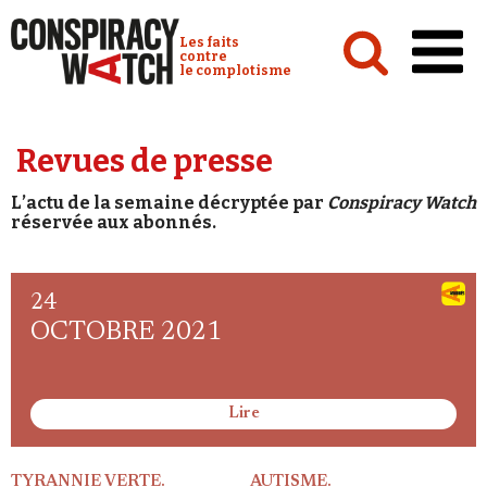
Cookies management panel
Conspiracy Watch :
Les faits
contre
le complotisme
Accueil
Revues de presse
Analyses
L’actu de la semaine décryptée par
Conspiracy Watch
Conspipédia
réservée aux abonnés.
Vidéos
Émissions
24
OCTOBRE 2021
Revues de presse
Lire
Newsletter
TYRANNIE VERTE.
AUTISME.