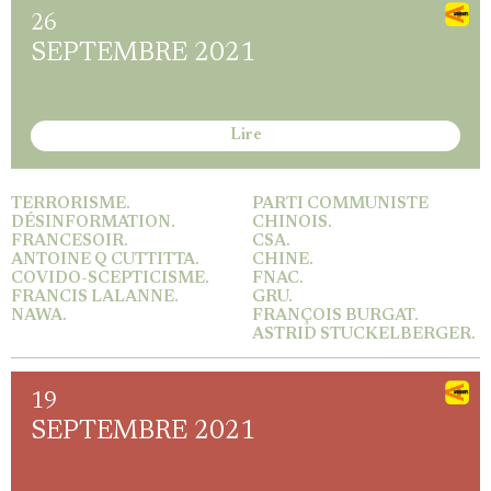
26
SEPTEMBRE 2021
Lire
TERRORISME.
PARTI COMMUNISTE
DÉSINFORMATION.
CHINOIS.
FRANCESOIR.
CSA.
ANTOINE Q CUTTITTA.
CHINE.
COVIDO-SCEPTICISME.
FNAC.
FRANCIS LALANNE.
GRU.
NAWA.
FRANÇOIS BURGAT.
ASTRID STUCKELBERGER.
19
SEPTEMBRE 2021