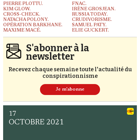
PIERRE PLOTTU.
FNAC.
KIM GLOW.
IRÈNE GROSJEAN.
CROSS-CHECK.
RUSSIA TODAY.
NATACHA POLONY.
CRUDIVORISME.
OPÉRATION BARKHANE.
SAMUEL PATY.
MAXIME MACÉ.
ELIE GUCKERT.
Faire un don
S'abonner à la
newsletter
Recevez chaque semaine toute l'actualité du
conspirationnisme
Je m'abonne
Demander à Vera
17
OCTOBRE 2021