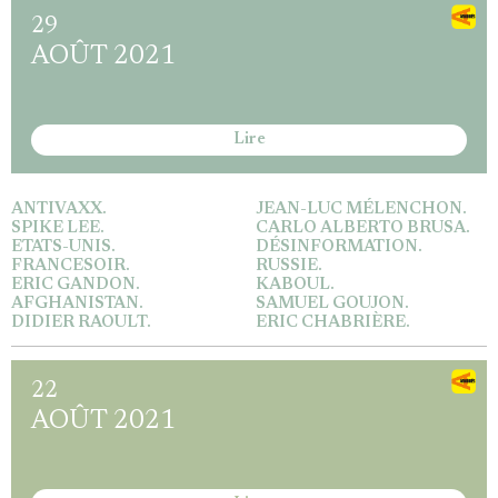
29
AOÛT 2021
Lire
ANTIVAXX.
JEAN-LUC MÉLENCHON.
SPIKE LEE.
CARLO ALBERTO BRUSA.
ETATS-UNIS.
DÉSINFORMATION.
FRANCESOIR.
RUSSIE.
ERIC GANDON.
KABOUL.
AFGHANISTAN.
SAMUEL GOUJON.
DIDIER RAOULT.
ERIC CHABRIÈRE.
22
AOÛT 2021