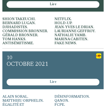
Se connecter
Lire
SHION TAKEUCHI.
NETFLIX.
BERNARD LUGAN.
HOLD-UP.
DJIHADISTES.
JEAN-YVES LE DRIAN.
COMMISSION BRONNER.
LAURIANNE GEFFROY.
GÉRALD BRONNER.
NATHALIE YAMB.
TOM HANKS.
MARINA CABITEN.
ANTISÉMITISME.
FAKE NEWS.
10
OCTOBRE 2021
Lire
ALAIN SORAL.
DÉSINFORMATION.
MATTHIEU ORPHELIN.
QANON.
ÉGALITÉ ET
FCPE.