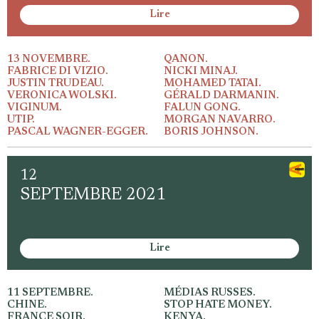
Lire
13 NOVEMBRE.
QANON.
FABRICE DI VIZIO.
NICKI MINAJ.
JUSTIN TRUDEAU.
MOHAMED TATAI.
VERONICA WOLSKI.
GÉRALD DARMANIN.
VIGINUM.
FALUN GONG.
UTIP.
MORGAN NAVARRO.
PASCAL WAGNER-EGGER.
BORIS JOHNSON.
12
SEPTEMBRE 2021
Lire
11 SEPTEMBRE.
MÉDIAS RUSSES.
CHINE.
STOP HATE MONEY.
FRANCE SOIR.
KENYA.