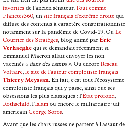
Le site n'en est pas moins
une des sources
favorites
de l'ancien sénateur.
Tout comme
Planetes360
, un
site français d'extrême droite
qui
diffuse des contenus à caractère conspirationniste
notamment sur la pandémie de Covid-19. Ou
Le
Courrier des Stratèges
, blog animé par
Éric
Verhaeghe
qui se demandait récemment si
Emmanuel Macron allait envoyer les non
vaccinés
« dans des camps »
. Ou encore
Réseau
Voltaire
,
le site de l'auteur complotiste français
Thierry Meyssan
. En fait, c'est tout l'écosystème
complotiste français qui y passe, ainsi que ses
obsessions les plus classiques : l'
État profond
,
Rothschild
, l'
Islam
ou encore le milliardaire juif
américain
George Soros
.
Avant que les chars russes ne partent à l'assaut de