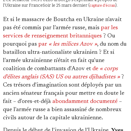
Se connecter
l'Ukraine sur FranceSoir le 25 mars dernier (
).
capture d'écran
Et si le massacre de Boutcha en Ukraine n'avait
pas été commis par l'armée russe, mais
par les
services de renseignement britanniques
? Ou
pourquoi pas
par
« les milices Azov »
, du nom du
bataillon ultra-nationaliste ukrainien ? Et si
l'armée ukrainienne n'était en fait qu'une
coalition de combattants d'Azov et
de
« corps
d'élites anglais
(SAS)
US ou autres djihadistes »
?
Ces trésors d'imagination sont déployés par un
ancien sénateur français pour mettre en doute le
fait – d'ores-et-déjà
abondamment documenté
–
que l'armée russe a bien assassiné de nombreux
civils autour de la capitale ukrainienne.
Depuis le début de l'invasion de l'Ukraine,
Yves