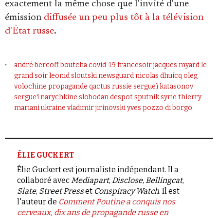
exactement la même chose que l'invité d'une
émission
diffusée
un peu
plus tôt à la télévision
d'État russe
.
andré bercoff
boutcha
covid-19
francesoir
jacques myard
le
grand soir
leonid sloutski
newsguard
nicolas dhuicq
oleg
volochine
propagande
qactus
russie
sergueï katasonov
sergueï narychkine
slobodan despot
sputnik
syrie
thierry
mariani
ukraine
vladimir jirinovski
yves pozzo di borgo
ÉLIE GUCKERT
Élie Guckert est journaliste indépendant. Il a
collaboré avec
Mediapart
,
Disclose
,
Bellingcat
,
Slate
,
Street Press
et
Conspiracy Watch
. Il est
l'auteur de
Comment Poutine a conquis nos
cerveaux, dix ans de propagande russe en