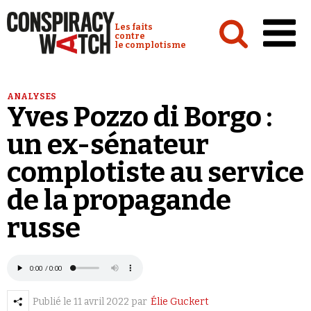
Cookies management panel
Conspiracy Watch :
Les faits
contre
le complotisme
Accueil
ANALYSES
Yves Pozzo di Borgo :
Analyses
un ex-sénateur
Conspipédia
complotiste au service
Vidéos
de la propagande
Émissions
russe
Revues de presse
Publié le
11 avril 2022
par
Élie Guckert
Newsletter