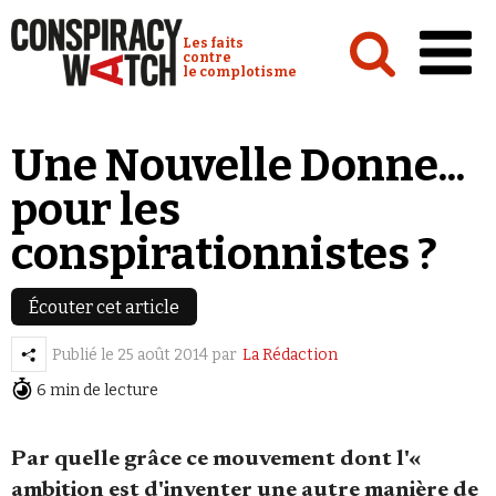
Cookies management panel
Conspiracy Watch :
Les faits
contre
le complotisme
Accueil
Une Nouvelle Donne...
Analyses
pour les
Conspipédia
conspirationnistes ?
Vidéos
Émissions
Écouter cet article
Revues de presse
Publié le
25 août 2014
par
La Rédaction
6 min de lecture
Newsletter
Faire un don
Par quelle grâce ce mouvement dont l'«
Demander à Vera
ambition est d'inventer une autre manière de