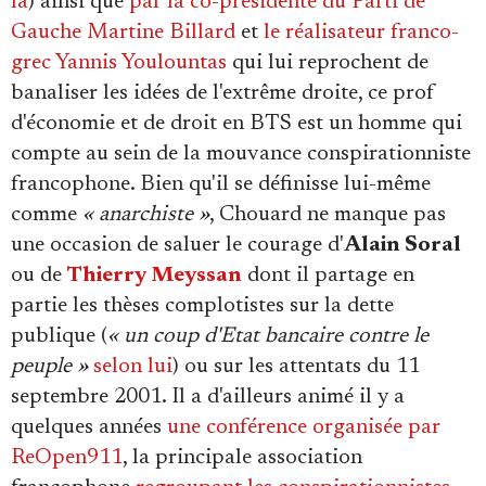
là
) ainsi que
par la co-présidente du Parti de
Gauche Martine Billard
et
le réalisateur franco-
grec Yannis Youlountas
qui lui reprochent de
banaliser les idées de l'extrême droite, ce prof
d'économie et de droit en BTS est un homme qui
compte au sein de la mouvance conspirationniste
francophone. Bien qu'il se définisse lui-même
comme
« anarchiste »
, Chouard ne manque pas
une occasion de saluer le courage d'
Alain Soral
ou de
Thierry Meyssan
dont il partage en
partie les thèses complotistes sur la dette
publique (
« un coup d'Etat bancaire contre le
peuple »
selon lui
) ou sur les attentats du 11
septembre 2001. Il a d'ailleurs animé il y a
quelques années
une conférence organisée par
ReOpen911
, la principale association