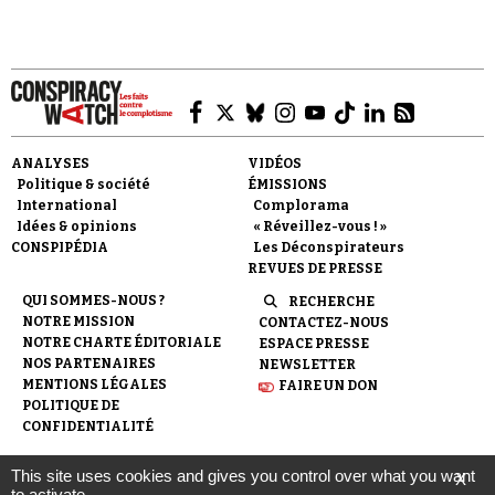
ANALYSES
VIDÉOS
Politique & société
ÉMISSIONS
International
Complorama
Idées & opinions
« Réveillez-vous ! »
CONSPIPÉDIA
Les Déconspirateurs
REVUES DE PRESSE
QUI SOMMES-NOUS ?
RECHERCHE
NOTRE MISSION
CONTACTEZ-NOUS
NOTRE CHARTE ÉDITORIALE
ESPACE PRESSE
NOS PARTENAIRES
NEWSLETTER
MENTIONS LÉGALES
FAIRE UN DON
POLITIQUE DE
CONFIDENTIALITÉ
This site uses cookies and gives you control over what you want
X
© 2007-
2026
Conspiracy Watch
| Une réalisation de
to activate