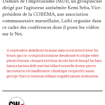
Damnés de l'Impérialisme (MDI), un groupuscule
dirigé par l'agitateur antisémite Kemi Seba. Vice-
président de la COBEMA, une association
communautaire marseillaise, Laïbi organise dans
ce cadre des conférences dont il poste les vidéos
sur le Net.
11 septembre
abdelkrim branine
alain soral
atmoh
beur fm
bruno gaccio
conspirationnisme
dieudonné
écologie
edwy
plenel
étienne chouard
extrême droite
hervé kempf
hicham
hamza
karima delli
martine billard
nouvelle donne
pierre
larrouturou
réchauffement climatique
reopen911
susan
george
thierry meyssan
william engdahl
yannis youlountas