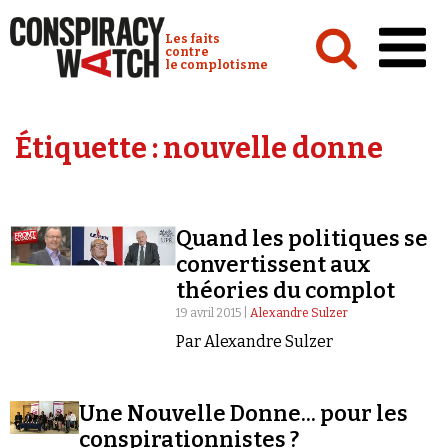
Cookies management panel
Conspiracy Watch :
Les faits
contre
le complotisme
Accueil
Étiquette :
nouvelle donne
Analyses
Conspipédia
Quand les politiques se
Vidéos
convertissent aux
Émissions
théories du complot
19 avril 2015 |
Alexandre Sulzer
Revues de presse
Par Alexandre Sulzer
Une Nouvelle Donne... pour les
conspirationnistes ?
Newsletter