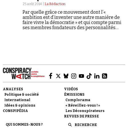
25 août 2014 |
La Rédaction
Par quelle grâce ce mouvement dont l’«
ambition est d’inventer une autre manière de
faire vivre la démocratie » et qui compte parmi
ses membres fondateurs des personnalités
engagées à gauche a-t-il pu attirer sur lui la
bienveillance d’un groupe d’extrême droite
Faire un don
comme Egalité & Réconciliation ?
Demander à Vera
ANALYSES
VIDÉOS
Politique & société
ÉMISSIONS
International
Complorama
Idées & opinions
« Réveillez-vous ! »
CONSPIPÉDIA
Les Déconspirateurs
REVUES DE PRESSE
QUI SOMMES-NOUS ?
RECHERCHE