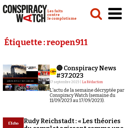
Cookies management panel
Conspiracy Watch :
Les faits
contre
le complotisme
Accueil
Étiquette :
reopen911
Analyses
Conspipédia
🔴 Conspiracy News
Vidéos
#37.2023
Émissions
17 septembre 2023 |
La Rédaction
L'actu de la semaine décryptée par
Revues de presse
Conspiracy Watch (semaine du
11/09/2023 au 17/09/2023).
Newsletter
Faire un don
Rudy Reichstadt : « Les théories
Demander à Vera