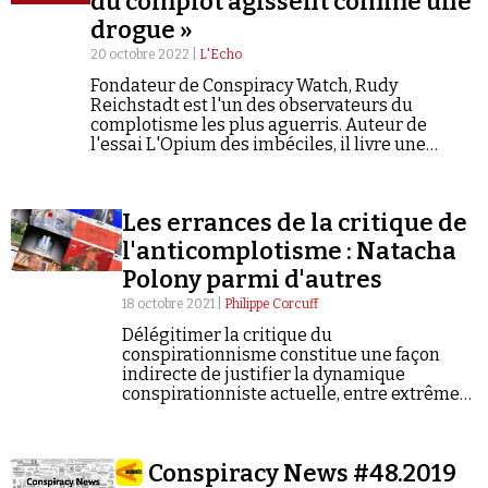
du complot agissent comme une
Se connecter
drogue »
20 octobre 2022 |
L'Echo
Fondateur de Conspiracy Watch, Rudy
Reichstadt est l'un des observateurs du
complotisme les plus aguerris. Auteur de
l'essai L'Opium des imbéciles, il livre une
critique documentée sur les risques d'une trop
grande complaisance vis-à-vis des diffuseurs
de fausses informations.*
Les errances de la critique de
l'anticomplotisme : Natacha
Polony parmi d'autres
18 octobre 2021 |
Philippe Corcuff
Délégitimer la critique du
conspirationnisme constitue une façon
indirecte de justifier la dynamique
conspirationniste actuelle, entre extrême
droitisation et discours confusionnistes.
Conspiracy News #48.2019