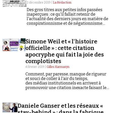
2 décembre 2019 |
La Rédaction
Des gros titres aux petites infos passées
inaperçues : ce qu'il fallait retenir de
l'actualité des derniers jours en matière de
conspirationnisme et de négationnisme
(semaine du 25/11/2019 au 01/12/2019).
Simone Weil et « l'histoire
officielle » : cette citation
apocryphe qui fait la joie des
complotistes
4 février 2019 |
Gilles Karmasyn
Comment, par paresse, manque de rigueur
et souci de coller à l'air du temps,
des médias institutionnels en arrivent à
promouvoir une citation inexacte faisant le
jeu de ceux qui se méfient du travail des
historiens.
Daniele Ganser et les réseaux «
stay-behind » : dans la fabrique