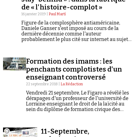
de « l'histoire-complot »
16 janvier 2019 |
Paul Martí
Figure de la complosphère antiaméricaine,
Daniele Ganser s'est imposé au cours de la
dernière décennie comme l'auteur
probablement le plus cité sur internet au sujet
des « stay-behind », ces réseaux dormants
présents dans les pays d'Europe de l'Ouest
pendant la Guerre froide et prévus pour entrer
Formation des imams : les
en action en cas d'invasion militaire soviétique.
penchants complotistes d'un
enseignant controversé
22 septembre 2018 |
La Rédaction
Vendredi 21 septembre, Le Figaro a révélé les
dérapages d'un professeur de l'université de
Lorraine enseignant le droit de la laïcité au
sein du diplôme de formation civique des
imams ouvert à Metz l'année dernière.
S'agissant de la laïcité, ce serait « un
enseignement à…
11-Septembre,