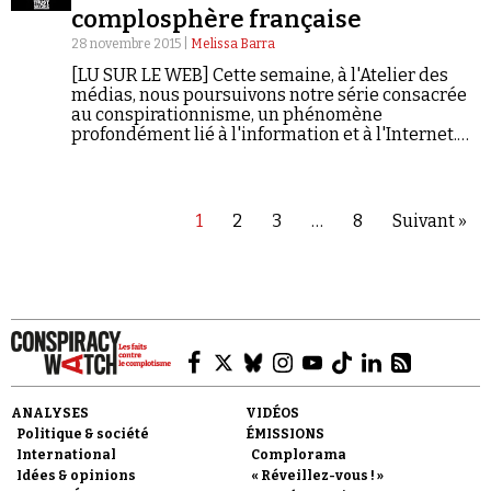
complosphère française
28 novembre 2015 |
Melissa Barra
[LU SUR LE WEB] Cette semaine, à l'Atelier des
médias, nous poursuivons notre série consacrée
au conspirationnisme, un phénomène
profondément lié à l'information et à l'Internet.
Dans ce reportage signé Mélissa Barra, nous
explorons les origines des théories du complot,
leur diffusion en ligne et la relation
qu'entretiennent les médias traditionnels avec ce
1
2
3
…
8
Suivant »
qu’on appelle la complosphère.
ANALYSES
VIDÉOS
Politique & société
ÉMISSIONS
International
Complorama
Idées & opinions
« Réveillez-vous ! »