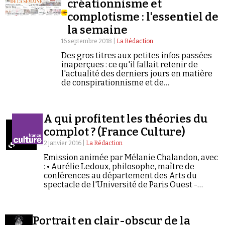
créationnisme et
complotisme : l'essentiel de
la semaine
16 septembre 2018 |
La Rédaction
Des gros titres aux petites infos passées
inaperçues : ce qu'il fallait retenir de
l'actualité des derniers jours en matière
de conspirationnisme et de
négationnisme.
A qui profitent les théories du
complot ? (France Culture)
2 janvier 2016 |
La Rédaction
Emission animée par Mélanie Chalandon, avec
: • Aurélie Ledoux, philosophe, maître de
conférences au département des Arts du
spectacle de l'Université de Paris Ouest -
Nanterre ; • Samuel Laurent, journaliste au
Monde, responsable des Décodeurs ; •
Raphaël…
Portrait en clair-obscur de la