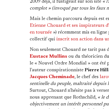
2009 déjà, il fustigeait sur son site
« l
complot » (invoqué par tous les faux na
Mais le chemin parcouru depuis est en
Etienne Chouard et ses inspirateurs d
en tournée
») récemment mis en ligne pa
collectif qui
inscrit son action dans u
Non seulement Chouard ne tarit pas d'
Eustace Mullins
ou du théoricien d
le « Nouvel Ordre Mondial » ont été p
l'auteur conspirationniste
Pierre Hil
Jacques Cheminade
, le chef des
laro
sentinelle du peuple, maltraité depuis 
Surtout, Chouard n'hésite pas à verse
nous apprenant que Rothschild,
« le 
objectivement un intérêt personnel pui