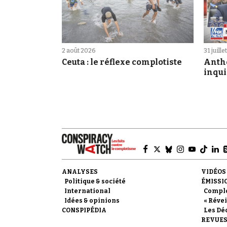
2 août 2026
31 juill
Ceuta : le réflexe complotiste
Antho
inqui
ANALYSES
VIDÉOS
Politique & société
ÉMISSI
International
Compl
Idées & opinions
« Révei
CONSPIPÉDIA
Les Dé
REVUES