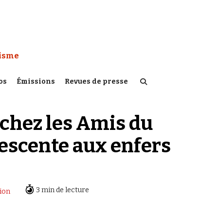
 Watch :
tisme
os
Émissions
Revues de presse
chez les Amis du
descente aux enfers
3 min de lecture
ion