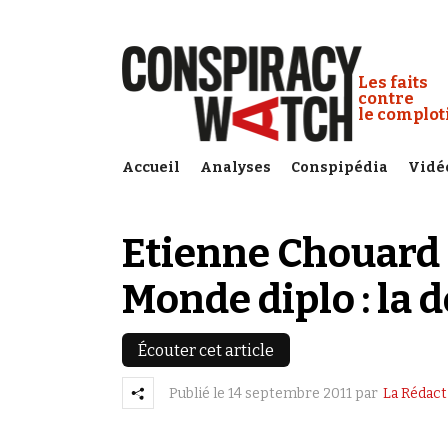
Cookies management panel
Conspiracy
Les faits
contre
le complo
Accueil
Analyses
Conspipédia
Vidé
Etienne Chouard 
Monde diplo : la 
Écouter cet article
Publié le
14 septembre 2011
par
La Rédact