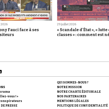
et 2026
29 juillet 2026
ny Fauci face à ses
« Scandale d'État », « lutte
siteurs
classes » : comment est né
rumeur du Porge
QUI SOMMES-NOUS ?
ONS
NOTRE MISSION
orama
NOTRE CHARTE ÉDITORIALE
llez-vous ! »
NOS PARTENAIRES
conspirateurs
MENTIONS LÉGALES
 DE PRESSE
POLITIQUE DE CONFIDENTIALITÉ