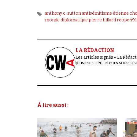
anthony c. sutton
antisémitisme
étienne ch
monde diplomatique
pierre hillard
reopen91
LA RÉDACTION
Les articles signés « La Rédacti
plusieurs rédacteurs sous la 
À lire aussi :