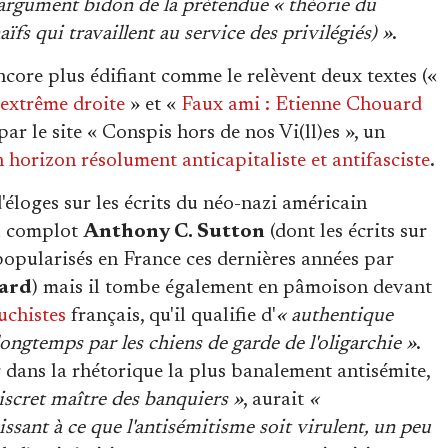
'argument bidon de la prétendue « théorie du
ïfs qui travaillent au service des privilégiés) »
.
core plus édifiant comme le relèvent deux textes («
'extrême droite
» et «
Faux ami : Etienne Chouard
r le site « Conspis hors de nos Vi(ll)es », un
n horizon résolument anticapitaliste et antifasciste
.
éloges sur les écrits du néo-nazi américain
u complot
Anthony C. Sutton
(dont les écrits sur
opularisés en France ces dernières années par
lard
) mais il tombe également en pâmoison devant
uchistes
français, qu'il qualifie d'
« authentique
longtemps par les chiens de garde de l'oligarchie »
.
r dans la rhétorique la plus banalement antisémite,
discret maître des banquiers »
, aurait
«
ssant à ce que l'antisémitisme soit virulent, un peu