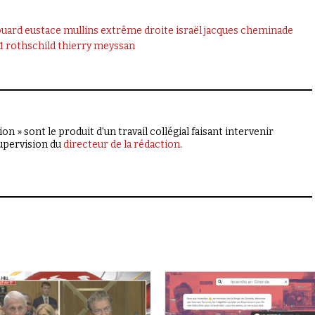
ouard
eustace mullins
extrême droite
israël
jacques cheminade
1
rothschild
thierry meyssan
on » sont le produit d’un travail collégial faisant intervenir
supervision du
directeur de la rédaction
.