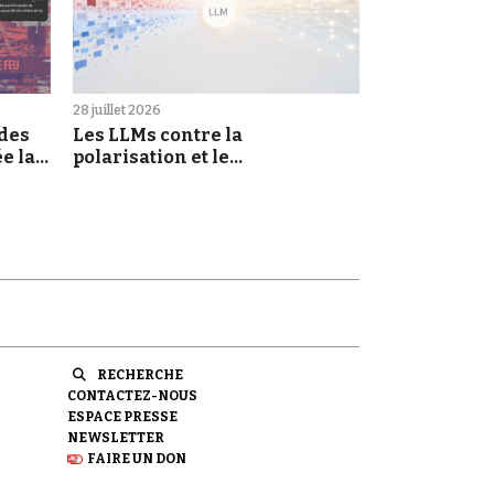
28 juillet 2026
 des
Les LLMs contre la
e la
polarisation et le
morcellement des croyances :
une promesse à prendre au
sérieux
RECHERCHE
CONTACTEZ-NOUS
ESPACE PRESSE
NEWSLETTER
FAIRE UN DON