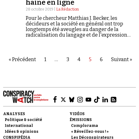
haine en ligne
propose ici une traduction en français.
28 octobre 2019 |
La Rédaction
Pour le chercheur Matthias J. Becker, les
décideurs et la société en général ont trop
longtemps été aveugles au danger de la
radicalisation du langage et de l'expression
sans limite des paroles de haine sur Internet,
malgré l’impact considérable du Web,
notamment chez les jeunes.
« Précédent
1
…
3
4
5
6
Suivant »
ANALYSES
VIDÉOS
Politique & société
ÉMISSIONS
International
Complorama
Idées & opinions
« Réveillez-vous ! »
CONSPIPÉDIA
Les Déconspirateurs