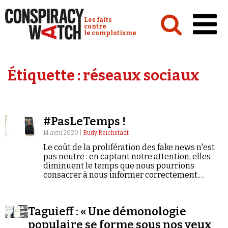
Cookies management panel
Conspiracy Watch :
Les faits
contre
le complotisme
Accueil
Étiquette :
réseaux sociaux
Analyses
Conspipédia
#PasLeTemps !
Vidéos
14 avril 2020 |
Rudy Reichstadt
Émissions
Le coût de la prolifération des fake news n'est
pas neutre : en captant notre attention, elles
Revues de presse
diminuent le temps que nous pourrions
consacrer à nous informer correctement.
Autrement dit, elles participent d'un
mouvement général d'abaissement du niveau
du débat public.
Taguieff : « Une démonologie
Newsletter
populaire se forme sous nos yeux