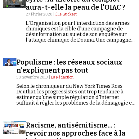
aura-t-elle la peau de l'OIAC ?
27 février 2020 |
Élie Guckert
L'Organisation pour l'interdiction des armes
chimiques est la cible d'une campagne de
désinformation au sujet de son enquête sur
l'attaque chimique de Douma. Une campagne
émanant de personnalités connues pour
relayer les propagandes de Damas et de
Moscou sur la Syrie.
Populisme : les réseaux sociaux
n'expliquent pas tout
30 novembre 2019 |
La Rédaction
Selon le chroniqueur du New York Times Ross
Douthat, les progressistes ont trop tendance à
estimer qu'une simple régulation d'Internet
suffirait à régler les problèmes de la démagogie et
de l'intolérance. Dans une tribune parue le 23
novembre dernier, il questionne la thèse,
récemment défendue par le comédien britannique
Racisme, antisémitisme... :
Sacha Baron Cohen, qui voudrait que les réseaux
sociaux aient joué un rôle crucial dans l'essor des
revoir nos approches face à la
mouvements populistes. Conspiracy Watch en