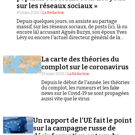
sur les réseaux sociaux »
25 mars 2020 |
La Rédaction
Depuis quelques jours, on assiste au partage
massif, sur les réseaux sociaux, de posts (ici, là ou
encore là) accusant Agnès Buzyn, son époux Yves
Lévy ou encore l'actuel directeur général de la
santé, Jérôme Salomon, d'avoir une responsabilité
Faire un don
majeure dans l'épidémie de coronavirus actuelle
quand on ne leur reproche pas carrément d'avoir
La carte des théories du
comploté pour l'aggraver ou même de l'avoir créée
de toutes pièces. Des montages violemment
complot sur le coronavirus
antisémites accompagnent cette fièvre
23 mars 2020 |
La Rédaction
inquisitrice.
Depuis le début de l'année, les théories
du complot, les rumeurs et les fake
Demander à Vera
news sur le Covid-19 se sont propagées
aussi vite que le virus.
Un rapport de l'UE fait le point
sur la campagne russe de