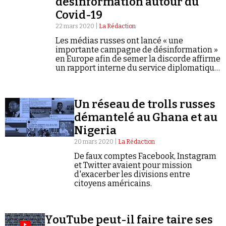
désinformation autour du
Se connecter
Covid-19
22 mars 2020 |
La Rédaction
Les médias russes ont lancé « une
importante campagne de désinformation »
en Europe afin de semer la discorde affirme
un rapport interne du service diplomatique
de l'Union européenne.
Un réseau de trolls russes
démantelé au Ghana et au
Nigeria
20 mars 2020 |
La Rédaction
De faux comptes Facebook, Instagram
et Twitter avaient pour mission
d'exacerber les divisions entre
citoyens américains.
YouTube peut-il faire taire ses