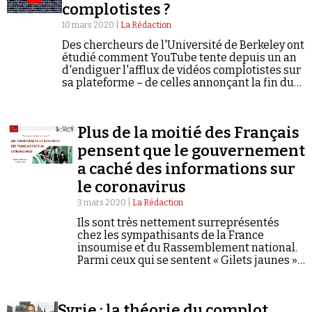
complotistes ?
10 mars 2020 |
La Rédaction
Des chercheurs de l'Université de Berkeley ont
étudié comment YouTube tente depuis un an
d'endiguer l'afflux de vidéos complotistes sur
sa plateforme – de celles annonçant la fin du
monde à celles qui nient le dérèglement
climatique (New York Times).
Plus de la moitié des Français
pensent que le gouvernement
a caché des informations sur
le coronavirus
3 mars 2020 |
La Rédaction
Ils sont très nettement surreprésentés
chez les sympathisants de la France
insoumise et du Rassemblement national.
Parmi ceux qui se sentent « Gilets jaunes »,
ils sont presque 9 sur 10...
Syrie : la théorie du complot