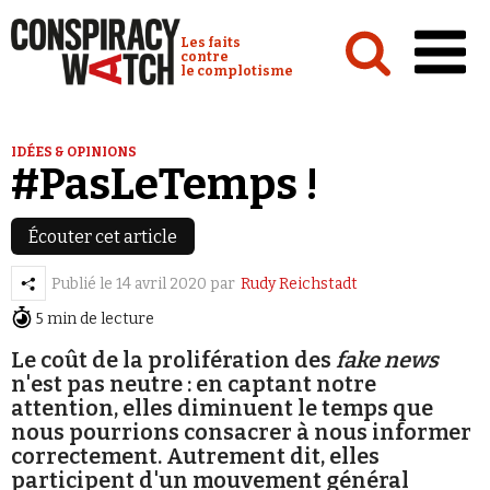
Cookies management panel
Conspiracy Watch :
Les faits
contre
le complotisme
Accueil
IDÉES & OPINIONS
#PasLeTemps !
Analyses
Conspipédia
Écouter cet article
Vidéos
Publié le
14 avril 2020
par
Rudy Reichstadt
Émissions
5 min de lecture
Revues de presse
Le coût de la prolifération des
fake news
n'est pas neutre : en captant notre
attention, elles diminuent le temps que
nous pourrions consacrer à nous informer
correctement. Autrement dit, elles
Newsletter
participent d'un mouvement général