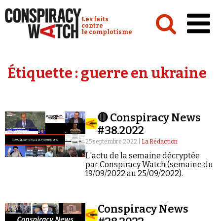
Cookies management panel
Conspiracy Watch :
Les faits
contre
le complotisme
Accueil
Étiquette :
guerre en ukraine
Analyses
Conspipédia
🔴 Conspiracy News
Vidéos
#38.2022
Émissions
25 septembre 2022 |
La Rédaction
L'actu de la semaine décryptée
Revues de presse
par Conspiracy Watch (semaine du
19/09/2022 au 25/09/2022).
Conspiracy News
Newsletter