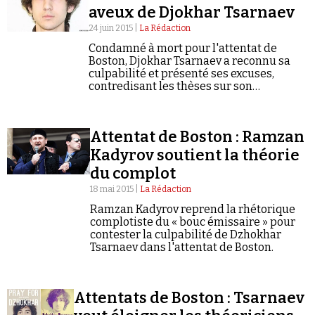
aveux de Djokhar Tsarnaev
24 juin 2015 |
La Rédaction
Condamné à mort pour l'attentat de
Boston, Djokhar Tsarnaev a reconnu sa
culpabilité et présenté ses excuses,
contredisant les thèses sur son
innocence.
Faire un don
Attentat de Boston : Ramzan
Kadyrov soutient la théorie
du complot
18 mai 2015 |
La Rédaction
Ramzan Kadyrov reprend la rhétorique
Demander à Vera
complotiste du « bouc émissaire » pour
contester la culpabilité de Dzhokhar
Tsarnaev dans l'attentat de Boston.
Attentats de Boston : Tsarnaev