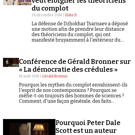
veut éloigner les théoriciens
Se connecter
du complot
26 décembre 2014 |
Slate.fr
La défense de Dzhokhar Tsarnaev a déposé
une motion afin de prendre leur distance
des théoriciens du complot, qui ont
manifesté bruyamment à l'extérieur du
tribunal de Boston la semaine dernière.
Conférence de Gérald Bronner sur
« La démocratie des crédules »
18 août 2014 |
Gérald Bronner
Pourquoi les mythes du complot envahissent-ils
l'esprit de nos contemporains ? Pourquoi se
méfie-t-on toujours des hommes de sciences ?
Comment, d'une façon générale, des faits
imaginaires ou inventés, voire franchement
mensongers, arrivent-ils à se diffuser, à emporter
l'adhésion des publics, à infléchir les décisions
Pourquoi Peter Dale
des politiques, en bref, à façonner une partie du
monde dans lequel nous vivons ?
Scott est un auteur