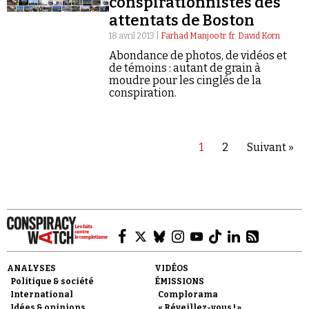
conspirationnistes des
attentats de Boston
18 avril 2013 |
Farhad Manjoo tr. fr. David Korn
Abondance de photos, de vidéos et
de témoins : autant de grain à
moudre pour les cinglés de la
conspiration.
1
2
Suivant »
ANALYSES
VIDÉOS
Politique & société
ÉMISSIONS
International
Complorama
Idées & opinions
« Réveillez-vous ! »