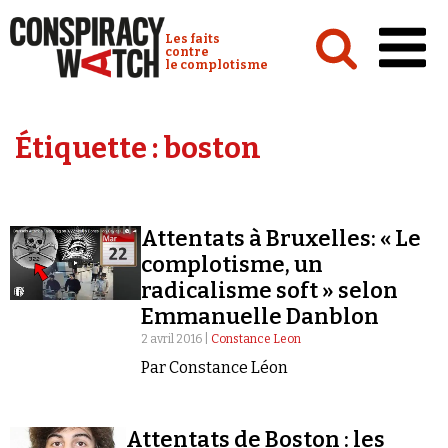
Cookies management panel
Conspiracy Watch :
Les faits
contre
le complotisme
Accueil
Étiquette :
boston
Analyses
Conspipédia
Attentats à Bruxelles: « Le
Vidéos
complotisme, un
Émissions
radicalisme soft » selon
Emmanuelle Danblon
Revues de presse
2 avril 2016 |
Constance Leon
Par Constance Léon
Attentats de Boston : les
Newsletter