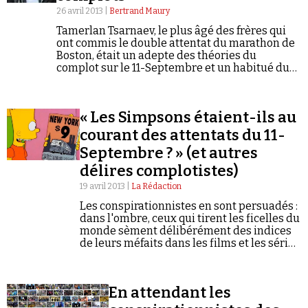
26 avril 2013 |
Bertrand Maury
Tamerlan Tsarnaev, le plus âgé des frères qui
ont commis le double attentat du marathon de
Boston, était un adepte des théories du
complot sur le 11-Septembre et un habitué du
site d'Alex Jones. Il avait aussi l'intention de se
procurer un exemplaire des Protocoles des
Sages de Sion...
« Les Simpsons étaient-ils au
courant des attentats du 11-
Septembre ? » (et autres
délires complotistes)
19 avril 2013 |
La Rédaction
Les conspirationnistes en sont persuadés :
dans l'ombre, ceux qui tirent les ficelles du
monde sèment délibérément des indices
de leurs méfaits dans les films et les séries
TV.
En attendant les