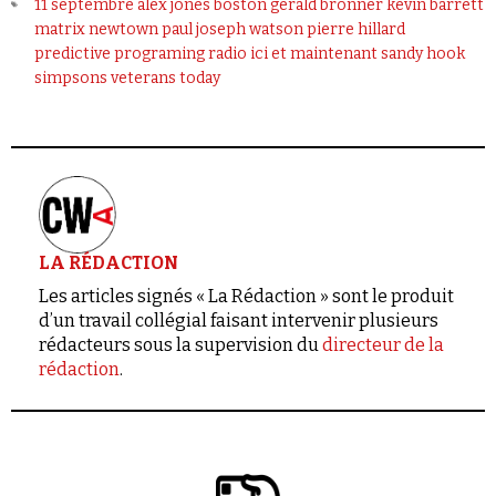
11 septembre
alex jones
boston
gérald bronner
kevin barrett
matrix
newtown
paul joseph watson
pierre hillard
predictive programing
radio ici et maintenant
sandy hook
simpsons
veterans today
LA RÉDACTION
Les articles signés « La Rédaction » sont le produit
d’un travail collégial faisant intervenir plusieurs
rédacteurs sous la supervision du
directeur de la
rédaction
.