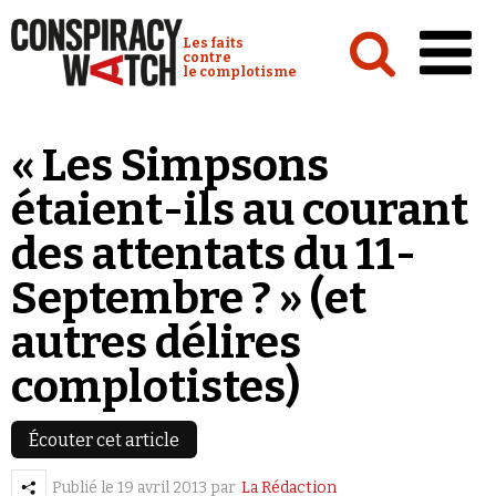
Cookies management panel
Conspiracy Watch :
Les faits
contre
le complotisme
Accueil
« Les Simpsons
Analyses
étaient-ils au courant
Conspipédia
des attentats du 11-
Vidéos
Septembre ? » (et
Émissions
autres délires
Revues de presse
complotistes)
Écouter cet article
Newsletter
Publié le
19 avril 2013
par
La Rédaction