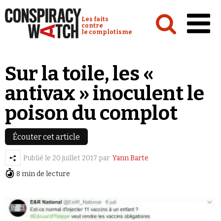
Cookies management panel
Conspiracy Watch :
Les faits
contre
le complotisme
Accueil
Sur la toile, les «
Analyses
antivax » inoculent le
Conspipédia
poison du complot
Vidéos
Émissions
Écouter cet article
Revues de presse
Publié le
20 juillet 2017
par
Yann Barte
8 min de lecture
Newsletter