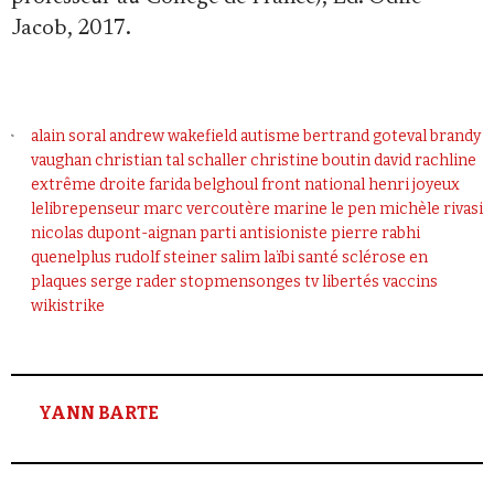
Jacob, 2017.
alain soral
andrew wakefield
autisme
bertrand goteval
brandy
vaughan
christian tal schaller
christine boutin
david rachline
extrême droite
farida belghoul
front national
henri joyeux
lelibrepenseur
marc vercoutère
marine le pen
michèle rivasi
nicolas dupont-aignan
parti antisioniste
pierre rabhi
quenelplus
rudolf steiner
salim laïbi
santé
sclérose en
plaques
serge rader
stopmensonges
tv libertés
vaccins
wikistrike
YANN BARTE