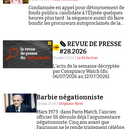
Se connecter
Condamnée en appel pour détournement de
fonds publics, candidate à l'Élysée quelques
heures plus tard : la séquence aurait dû faire
bondir les procureurs autoproclamés de la
corruption du « Système ». Il n'en a rien été.
🗞️ REVUE DE PRESSE
#28.2026
12 juillet 2026 |
La Rédaction
L'actu de la semaine décryptée
par Conspiracy Watch (du
06/07/2026 au 12/07/2026).
Barbie négationniste
30 juin 2026 |
Stéphane Nivet
Mars 1973 : dans Paris Match, l'ancien
officier SS déroule déjà l'argumentaire
négationniste. Cinq ans avant que
Faurisson ne le rende tristement célèbre.