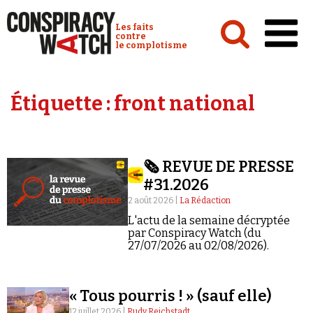
Cookies management panel
Conspiracy Watch :
Les faits
contre
le complotisme
Accueil
Étiquette :
front national
Analyses
Conspipédia
🗞️ REVUE DE PRESSE
Vidéos
#31.2026
Émissions
2 août 2026 |
La Rédaction
L'actu de la semaine décryptée
Revues de presse
par Conspiracy Watch (du
27/07/2026 au 02/08/2026).
Newsletter
Faire un don
« Tous pourris ! » (sauf elle)
Demander à Vera
12 juillet 2026 |
Rudy Reichstadt