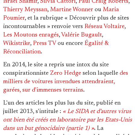
Israël Shamir
,
Silvia Cattori
,
Paul Craig Roberts
,
Thierry Meyssan
,
Martine Wonner
ou
Maria
Poumier
, et la rubrique « Découvrir plus de sites
incontournables » renvoie vers
Réseau Voltaire
,
Les Moutons enragés
,
Valérie Bugault
,
Wikistrike
,
Press TV
ou encore
Égalité &
Réconciliation
.
En 2014, le site a repris une intox du site
conspirationniste
Zero Hedge
selon laquelle
des
milliers de voitures invendues attendraient,
garées, sur d'immenses terrains
.
L'un des articles les plus lus du site, publié en
juillet 2013, s'intitule :
« Le SIDA et d'autres virus
ont bien été créés en laboratoire par les Etats-Unis
dans un but génocidaire (partie 1) »
. La