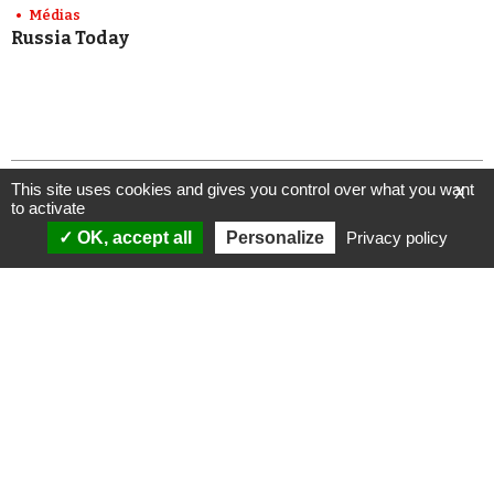
Médias
Russia Today
This site uses cookies and gives you control over what you want
X
to activate
OK, accept all
Personalize
Privacy policy
ANALYSES
VIDÉOS
Politique & société
ÉMISSIONS
International
Complorama
Idées & opinions
« Réveillez-vous ! »
CONSPIPÉDIA
Les Déconspirateurs
REVUES DE PRESSE
QUI SOMMES-NOUS ?
RECHERCHE
NOTRE MISSION
CONTACTEZ-NOUS
NOTRE CHARTE ÉDITORIALE
ESPACE PRESSE
NOS PARTENAIRES
NEWSLETTER
MENTIONS LÉGALES
FAIRE UN DON