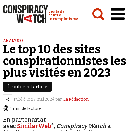
Cookies management panel
Conspiracy Watch :
Les faits
contre
le complotisme
Accueil
ANALYSES
Le top 10 des sites
Analyses
conspirationnistes les
Conspipédia
plus visités en 2023
Vidéos
Émissions
Écouter cet article
Revues de presse
Publié le
27 mai 2024
par
La Rédaction
4 min de lecture
En partenariat
avec
SimilarWeb
*,
Conspiracy Watch
a
Newsletter