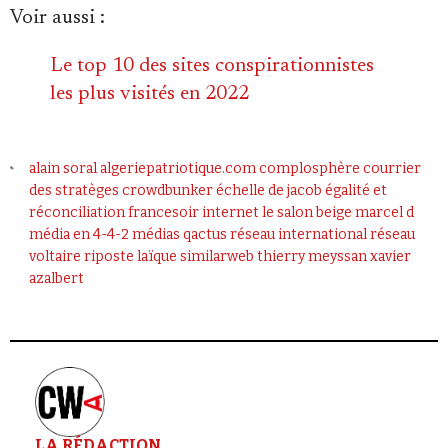
Voir aussi :
Le top 10 des sites conspirationnistes
les plus visités en 2022
alain soral
algeriepatriotique.com
complosphère
courrier
des stratèges
crowdbunker
échelle de jacob
égalité et
réconciliation
francesoir
internet
le salon beige
marcel d
média en 4-4-2
médias
qactus
réseau international
réseau
voltaire
riposte laïque
similarweb
thierry meyssan
xavier
azalbert
LA RÉDACTION