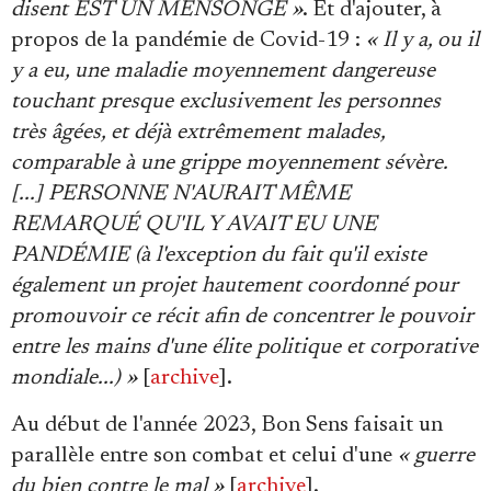
disent EST UN MENSONGE »
. Et d'ajouter, à
propos de la pandémie de Covid-19 :
« Il y a, ou il
y a eu, une maladie moyennement dangereuse
touchant presque exclusivement les personnes
très âgées, et déjà extrêmement malades,
comparable à une grippe moyennement sévère.
[...] PERSONNE N'AURAIT MÊME
REMARQUÉ QU'IL Y AVAIT EU UNE
PANDÉMIE (à l'exception du fait qu'il existe
également un projet hautement coordonné pour
promouvoir ce récit afin de concentrer le pouvoir
entre les mains d'une élite politique et corporative
mondiale...) »
[
archive
].
Au début de l'année 2023, Bon Sens faisait un
parallèle entre son combat et celui d'une
« guerre
du bien contre le mal »
[
archive
].