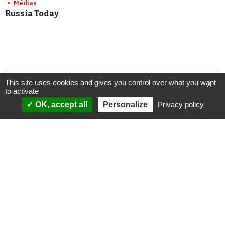
Médias
Russia Today
This site uses cookies and gives you control over what you want
X
to activate
OK, accept all
Personalize
Privacy policy
ANALYSES
VIDÉOS
Politique & société
ÉMISSIONS
International
Complorama
Idées & opinions
« Réveillez-vous ! »
CONSPIPÉDIA
Les Déconspirateurs
REVUES DE PRESSE
QUI SOMMES-NOUS ?
RECHERCHE
NOTRE MISSION
CONTACTEZ-NOUS
NOTRE CHARTE ÉDITORIALE
ESPACE PRESSE
NOS PARTENAIRES
NEWSLETTER
MENTIONS LÉGALES
FAIRE UN DON
POLITIQUE DE