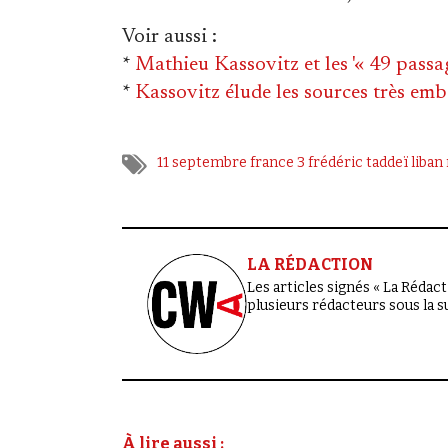
Voir aussi
:
*
Mathieu Kassovitz et les '« 49 passag
*
Kassovitz élude les sources très em
11 septembre
france 3
frédéric taddeï
liban
LA RÉDACTION
Les articles signés « La Rédacti
plusieurs rédacteurs sous la 
À lire aussi :