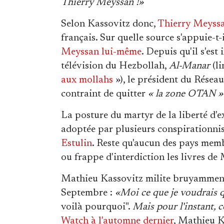
Thierry Meyssan !»
Selon Kassovitz donc,
Thierry Meyss
français. Sur quelle source s'appuie-t-
Meyssan lui-même
. Depuis qu'il s'est
télévision du Hezbollah,
Al-Manar
(li
aux mollahs
»), le président du Réseau
contraint de quitter
« la zone OTAN »
La posture du martyr de la liberté d'ex
adoptée par plusieurs conspirationni
Estulin
. Reste qu'aucun des pays memb
ou frappe d'interdiction les livres de
Mathieu Kassovitz milite bruyamment 
Septembre :
«Moi ce que je voudrais qu
voilà pourquoi".
Mais pour l'instant, c
Watch à l'automne dernier
, Mathieu K