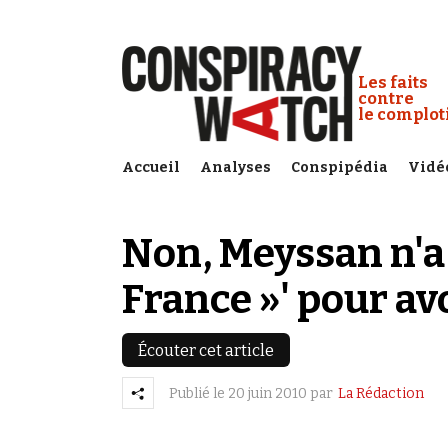
Cookies management panel
Conspiracy
Les faits
contre
le complo
Accueil
Analyses
Conspipédia
Vidé
Non, Meyssan n'a 
France »' pour avo
Écouter cet article
Publié le
20 juin 2010
par
La Rédaction