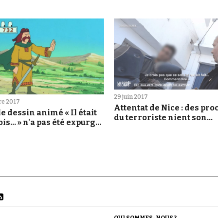
29 juin 2017
re 2017
Attentat de Nice : des pr
le dessin animé « Il était
du terroriste nient son
is... » n'a pas été expurgé
implication
s séquences sur Charles
el