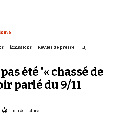
 Watch :
tisme
os
Émissions
Revues de presse
pas été '« chassé de
ir parlé du 9/11
2 min de lecture