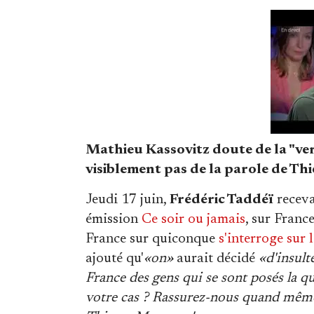
Mathieu Kassovitz doute de la "ver
visiblement pas de la parole de Th
Jeudi 17 juin,
Frédéric Taddéï
receva
émission
Ce soir ou jamais
, sur Franc
France sur quiconque
s'interroge sur
ajouté qu'
«on»
aurait décidé
«d'insult
France des gens qui se sont posés la q
votre cas ? Rassurez-nous quand mê