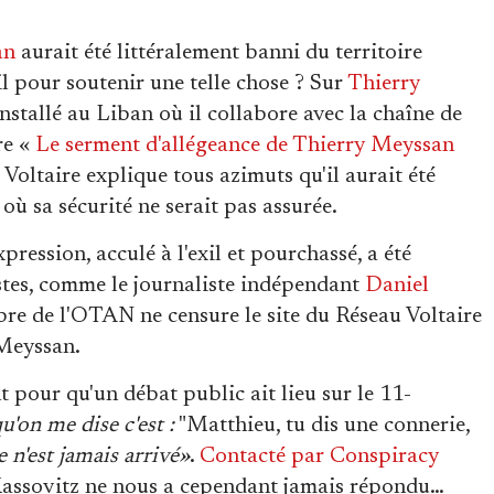
an
aurait été littéralement banni du territoire
il pour soutenir une telle chose ? Sur
Thierry
 installé au Liban où il collabore avec la chaîne de
re «
Le serment d'allégeance de Thierry Meyssan
 Voltaire explique tous azimuts qu'il aurait été
où sa sécurité ne serait pas assurée.
pression, acculé à l'exil et pourchassé, a été
stes, comme le journaliste indépendant
Daniel
re de l'OTAN ne censure le site du Réseau Voltaire
 Meyssan.
pour qu'un débat public ait lieu sur le 11-
'on me dise c'est :
"Matthieu, tu dis une connerie,
e n'est jamais arrivé»
.
Contacté par Conspiracy
assovitz ne nous a cependant jamais répondu…