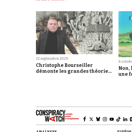
12 septembre 2019
6 octob
Christophe Bourseiller
Non, 
démonte les grandes théories
une fo
du complot sur la chaîne
de se
Histoire
Mart