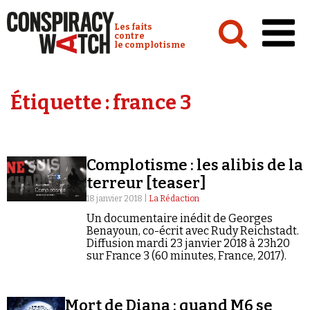
Cookies management panel
Conspiracy Watch :
Les faits
contre
le complotisme
Accueil
Étiquette :
france 3
Analyses
Conspipédia
Complotisme : les alibis de la
Vidéos
terreur [teaser]
Émissions
18 janvier 2018 |
La Rédaction
Un documentaire inédit de Georges
Revues de presse
Benayoun, co-écrit avec Rudy Reichstadt.
Diffusion mardi 23 janvier 2018 à 23h20
sur France 3 (60 minutes, France, 2017).
Newsletter
Mort de Diana : quand M6 se