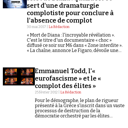
sert d'une dramaturgie
complotiste pour conclure à
l'absence de complot
30 mai 2017 |
La Rédaction
« Mort de Diana : l'incroyable révélation ».
C'est le titre d'un documentaire « choc »
Faire un don
diffusé ce soir sur M6 dans « Zone interdite ».
« La chaîne, annonce Le Figaro, dévoile une
information exclusive sur l’accident de la
princesse de Galles ».
Emmanuel Todd, l'«
eurofascisme » et le «
complot des élites »
Demander à Vera
25 février 2012 |
La Rédaction
Pour le démographe, le plan de rigueur
présenté à la Grèce s'inscrit dans un vaste
processus de destruction de la
démocratie orchestré par les élites
européennes.