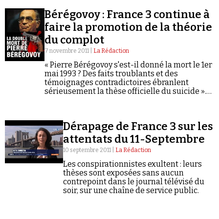
Se connecter
Bérégovoy : France 3 continue à
faire la promotion de la théorie
du complot
7 novembre 2011 |
La Rédaction
« Pierre Bérégovoy s'est-il donné la mort le 1er
mai 1993 ? Des faits troublants et des
témoignages contradictoires ébranlent
sérieusement la thèse officielle du suicide ».
Non, ces phrases ne sont pas extraites d'un
site conspirationniste comme il en…
Dérapage de France 3 sur les
attentats du 11-Septembre
10 septembre 2011 |
La Rédaction
Les conspirationnistes exultent : leurs
thèses sont exposées sans aucun
contrepoint dans le journal télévisé du
soir, sur une chaîne de service public.