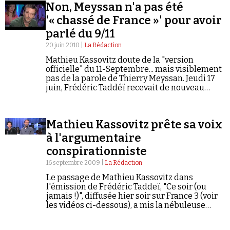
Non, Meyssan n'a pas été
'« chassé de France »' pour avoir
parlé du 9/11
20 juin 2010 |
La Rédaction
Mathieu Kassovitz doute de la "version
officielle" du 11-Septembre... mais visiblement
pas de la parole de Thierry Meyssan. Jeudi 17
juin, Frédéric Taddéï recevait de nouveau
Mathieu Kassovitz dans son émission Ce soir
ou jamais, sur France 3. Après s’être…
Mathieu Kassovitz prête sa voix
à l'argumentaire
conspirationniste
16 septembre 2009 |
La Rédaction
Le passage de Mathieu Kassovitz dans
l'émission de Frédéric Taddeï, "Ce soir (ou
jamais !)", diffusée hier soir sur France 3 (voir
les vidéos ci-dessous), a mis la nébuleuse
conspirationniste en effervescence. Salué
comme « un grand ambassadeur de la…