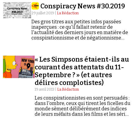
Conspiracy News #30.2019
29 juillet 2019 |
La Rédaction
Des gros titres aux petites infos passées
inaperçues : ce qu'il fallait retenir de
l'actualité des derniers jours en matière de
conspirationnisme et de négationnisme
Faire un don
(semaine du 22/07/2019 au 28/07/2019).
« Les Simpsons étaient-ils au
courant des attentats du 11-
Septembre ? » (et autres
délires complotistes)
Demander à Vera
19 avril 2013 |
La Rédaction
Les conspirationnistes en sont persuadés :
dans l'ombre, ceux qui tirent les ficelles du
monde sèment délibérément des indices
de leurs méfaits dans les films et les séries
TV.