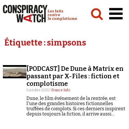
Cookies management panel
Conspiracy Watch :
Les faits
contre
le complotisme
Accueil
Étiquette :
simpsons
Analyses
Conspipédia
[PODCAST] De Dune à Matrix en
Vidéos
passant par X-Files : fiction et
Émissions
complotisme
1 octobre 2021 |
France Info
Revues de presse
Dune, le film événement de la rentrée, est
l'une des grandes histoires fictionnelles
truffées de complots. Si ces derniers inspirent
depuis toujours la fiction, il arrive aussi
comme avec Matrix que la fiction inspire le
complotisme contemporain.
Newsletter