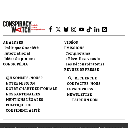
Se connecter
ANALYSES
VIDÉOS
Politique & société
ÉMISSIONS
International
Complorama
Idées & opinions
« Réveillez-vous ! »
CONSPIPÉDIA
Les Déconspirateurs
REVUES DE PRESSE
QUI SOMMES-NOUS ?
RECHERCHE
NOTRE MISSION
CONTACTEZ-NOUS
NOTRE CHARTE ÉDITORIALE
ESPACE PRESSE
NOS PARTENAIRES
NEWSLETTER
MENTIONS LÉGALES
FAIRE UN DON
POLITIQUE DE
CONFIDENTIALITÉ
© 2007-
2026
Conspiracy Watch
| Une réalisation de