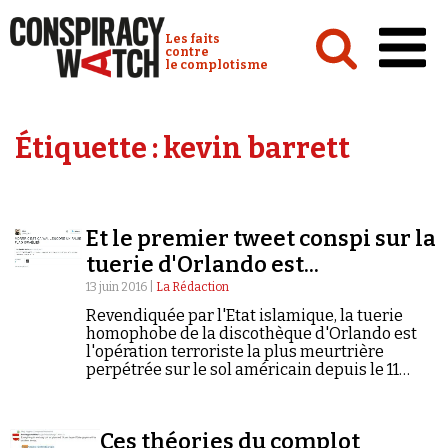
Cookies management panel
Conspiracy Watch :
Les faits
contre
le complotisme
Accueil
Étiquette :
kevin barrett
Analyses
Conspipédia
Et le premier tweet conspi sur la
Vidéos
tuerie d'Orlando est...
Émissions
13 juin 2016 |
La Rédaction
Revendiquée par l'Etat islamique, la tuerie
Revues de presse
homophobe de la discothèque d'Orlando est
l'opération terroriste la plus meurtrière
perpétrée sur le sol américain depuis le 11
septembre 2001. Avant même les premiers
bilans connus, les théories du complot ont fait
leur…
Newsletter
Ces théories du complot