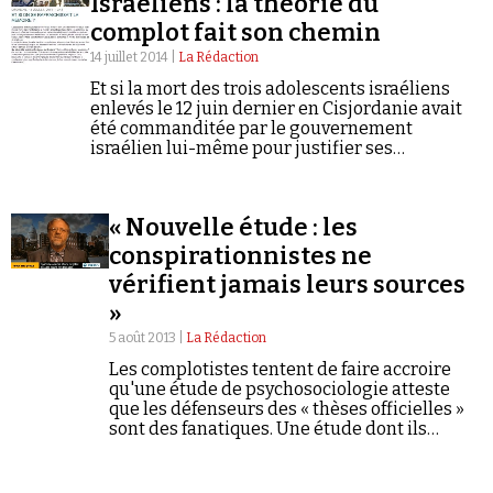
Israéliens : la théorie du
Se connecter
actuel.
complot fait son chemin
14 juillet 2014 |
La Rédaction
Et si la mort des trois adolescents israéliens
enlevés le 12 juin dernier en Cisjordanie avait
été commanditée par le gouvernement
israélien lui-même pour justifier ses
bombardements sur Gaza ? C'est la théorie du
complot reprise aujourd'hui en page d'accueil
du site de L'Humanité.
« Nouvelle étude : les
conspirationnistes ne
vérifient jamais leurs sources
»
5 août 2013 |
La Rédaction
Les complotistes tentent de faire accroire
qu'une étude de psychosociologie atteste
que les défenseurs des « thèses officielles »
sont des fanatiques. Une étude dont ils
dénaturent en réalité complètement les
conclusions.