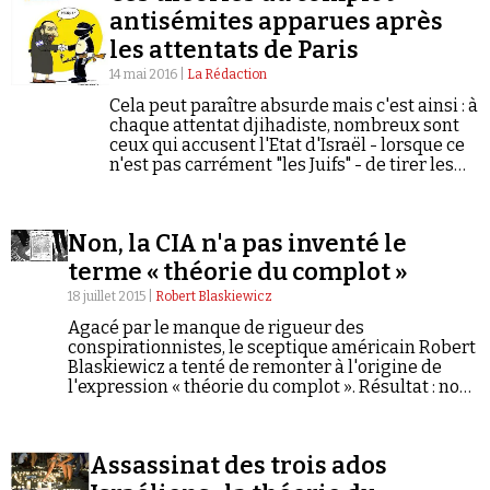
antisémites apparues après
les attentats de Paris
14 mai 2016 |
La Rédaction
Cela peut paraître absurde mais c'est ainsi : à
chaque attentat djihadiste, nombreux sont
ceux qui accusent l'Etat d'Israël - lorsque ce
Faire un don
n'est pas carrément "les Juifs" - de tirer les
ficelles. Les attentats de Paris, il y a six…
Non, la CIA n'a pas inventé le
terme « théorie du complot »
18 juillet 2015 |
Robert Blaskiewicz
Demander à Vera
Agacé par le manque de rigueur des
conspirationnistes, le sceptique américain Robert
Blaskiewicz a tenté de remonter à l'origine de
l'expression « théorie du complot ». Résultat : non,
le terme n'a pas été créé dans le cadre d'une «
opération psychologique » menée par la CIA. 80
ans avant la création de l'agence de
Assassinat des trois ados
renseignements, on utilisait déjà couramment
l'expression « conspiracy theory » dans son sens