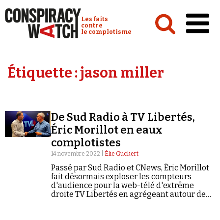
Cookies management panel
Conspiracy Watch :
Les faits
contre
le complotisme
Accueil
Étiquette :
jason miller
Analyses
Conspipédia
De Sud Radio à TV Libertés,
Vidéos
Éric Morillot en eaux
Émissions
complotistes
14 novembre 2022 |
Élie Guckert
Revues de presse
Passé par Sud Radio et CNews, Éric Morillot
fait désormais exploser les compteurs
d'audience pour la web-télé d'extrême
droite TV Libertés en agrégeant autour de
lui identitaires, antivax et pro-Poutine.
Newsletter