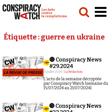
Cookies management panel
Conspiracy Watch :
Les faits
contre
le complotisme
Accueil
Étiquette :
guerre en ukraine
Analyses
Conspipédia
🔴 Conspiracy News
Vidéos
#29.2024
Émissions
21 juillet 2024 |
La Rédaction
L'actu de la semaine décryptée
Revues de presse
par Conspiracy Watch (semaine du
15/07/2024 au 21/07/2024).
🔴 Conspiracy News
Newsletter