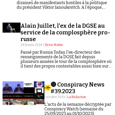
Se connecter
dizaines de manifestants hostiles à la politique
du président Viktor Ianoukovitch. A l'époque,
plusieurs sites complotistes ou pro-Kremlin
avaient tenté de la disculper, affirmant que les
civils avaient en réalité été tués par des anti-
Alain Juillet, l'ex de la DGSE au
Ianoukovitch dans le cadre d'une opération sous
faux drapeau...
service de la complosphère pro-
russe
28 février 2024 |
Victor Mottin
Passé par Russia Today, l'ex-directeur des
renseignements de la DGSE fait depuis
plusieurs années le tour de la complosphère où
il tient des propos contestables aussi bien sur
la guerre en Ukraine que sur les ovnis, le « lobby
LGBT », l'assassinat de JFK ou encore le
massacre d'Oradour-sur-Glane.
🔴 Conspiracy News
#39.2023
1 octobre 2023 |
La Rédaction
L'actu de la semaine décryptée par
Conspiracy Watch (semaine du
25/09/2023 au 01/10/2023).