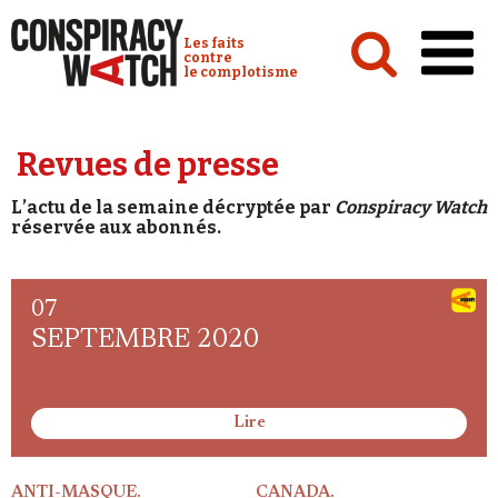
Cookies management panel
Conspiracy Watch :
Les faits
contre
le complotisme
Accueil
Revues de presse
Analyses
L’actu de la semaine décryptée par
Conspiracy Watch
Conspipédia
réservée aux abonnés.
Vidéos
Émissions
07
SEPTEMBRE 2020
Revues de presse
Lire
Newsletter
ANTI-MASQUE.
CANADA.