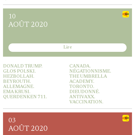
10
AOÛT 2020
Lire
DONALD TRUMP.
CANADA.
GLOS POLSKI.
NÉGATIONNISME.
HEZBOLLAH.
THE UMBRELLA
BEYROUTH.
ACADEMY.
ALLEMAGNE.
TORONTO.
EMA KRUSI.
DIEUDONNÉ.
QUERDENKEN 711.
ANTIVAXX.
VACCINATION.
03
AOÛT 2020