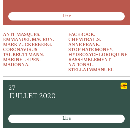
Lire
ANTI-MASQUES.
FACEBOOK.
EMMANUEL MACRON.
CHEMTRAILS.
MARK ZUCKERBERG.
ANNE FRANK.
CORONAVIRUS.
STOP HATE MONEY.
TAL BRUTTMANN.
HYDROXYCHLOROQUINE.
MARINE LE PEN.
RASSEMBLEMENT
MADONNA.
NATIONAL.
STELLA IMMANUEL.
27
JUILLET 2020
Lire