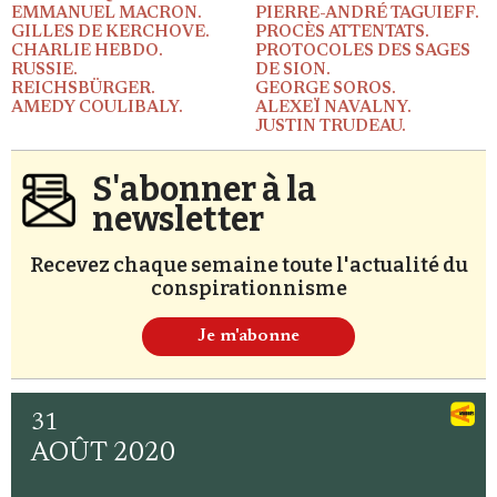
EMMANUEL MACRON.
PIERRE-ANDRÉ TAGUIEFF.
GILLES DE KERCHOVE.
PROCÈS ATTENTATS.
CHARLIE HEBDO.
PROTOCOLES DES SAGES
RUSSIE.
DE SION.
REICHSBÜRGER.
GEORGE SOROS.
AMEDY COULIBALY.
ALEXEÏ NAVALNY.
JUSTIN TRUDEAU.
Faire un don
S'abonner à la
newsletter
Recevez chaque semaine toute l'actualité du
conspirationnisme
Demander à Vera
Je m'abonne
31
AOÛT 2020