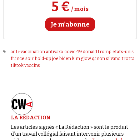
Se connecter
5 €
/ mois
Je m’abonne
anti-vaccination
antivaxx
covid-19
donald trump
etats-unis
france soir
hold-up
joe biden
kim glow
qanon
silvano trotta
tiktok
vaccins
LA RÉDACTION
Les articles signés « La Rédaction » sont le produit
d’un travail collégial faisant intervenir plusieurs