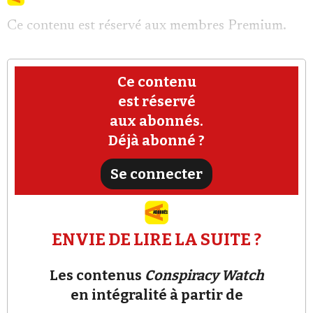
Ce contenu est réservé aux membres Premium.
Ce contenu
est réservé
Faire un don
aux abonnés.
Déjà abonné ?
Se connecter
Demander à Vera
ENVIE DE LIRE LA SUITE ?
Les contenus
Conspiracy Watch
en intégralité à partir de