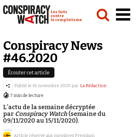
Cookies management panel
Conspiracy Watch :
Les faits
contre
le complotisme
Accueil
Conspiracy News
Analyses
#46.2020
Conspipédia
Vidéos
Écouter cet article
Émissions
Publié le
16 novembre 2020
par
La Rédaction
7 min de lecture
Revues de presse
L'actu de la semaine décryptée
par
Conspiracy Watch
(semaine du
09/11/2020 au 15/11/2020).
Newsletter
Article réservé aux membres Premium