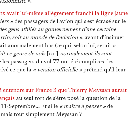
visionniste »
.
z avait lui-même allègrement franchi la ligne jaune
iers »
des passagers de l'avion qui s'est écrasé sur le
 des gens affiliés au gouvernement d'une certaine
rtin, soit au monde de l'aviation »
, avant d'insinuer
it anormalement bas (ce qui, selon lui, serait
«
it ce genre de vols
[car]
normalement ils sont
 les passagers du vol 77 ont été complices des
rrivé ce que la
« version officielle »
prétend qu'il leur
ssé entendre sur France 3 que Thierry Meyssan aurait
rançais
au seul tort de s'être posé la question de la
 11-Septembre... Et si le
« maître à penser »
de
, mais tout simplement Meyssan ?