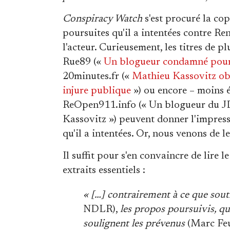
Conspiracy Watch
s'est procuré la co
poursuites qu'il a intentées contre Re
l'acteur. Curieusement, les titres de p
Rue89 («
Un blogueur condamné pour 
20minutes.fr («
Mathieu Kassovitz ob
injure publique
») ou encore – moins é
ReOpen911.info (« Un blogueur du J
Kassovitz ») peuvent donner l'impress
qu'il a intentées. Or, nous venons de le 
Il suffit pour s'en convaincre de lire 
extraits essentiels :
« […] contrairement à ce que souti
NDLR),
les propos poursuivis, q
soulignent les prévenus
(Marc Feui