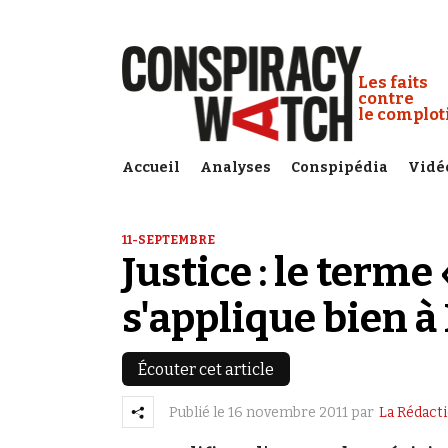
Cookies management panel
Conspiracy
Les faits
contre
le complo
Accueil
Analyses
Conspipédia
Vidé
11-SEPTEMBRE
Justice : le terme
s'applique bien à
Écouter cet article
Publié le
16 novembre 2011
par
La Rédact