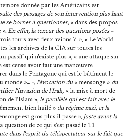
eptembre donnée par les Américains est
résulte des passages de son intervention plus haut
 que se borner à questionner
, « dans des propos
 ».
En effet, la teneur des questions posées
–
ois tours avec deux avions ? », « Le World
es les archives de la CIA sur toutes les
un passif qui n'existe plus », « une attaque sur
e est censé avoir fait une manœuvre
er dans le Pentagone qui est le bâtiment le
 au monde »… -,
l'évocation du
« mensonge »
du
ier l'invasion de l'Irak,
« la mise à mort de
n de l'Islam »,
le parallèle qui est fait avec le
rêmement bien huilé »
du régime nazi, et la
ensonge est gros plus il passe »,
juste avant la
 question de ce qui s'est passé le 11
te dans l'esprit du téléspectateur sur le fait que