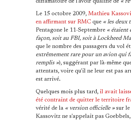
diffamatoire de l'avoir qualifié de
« ré
Le 15 octobre 2009,
Mathieu Kassovit
en affirmant sur RMC
que
« les deux t
Pentagone le 11-Septembre
« étaient
façon, soit au FBI, soit à Lockheed Ma
que le nombre des passagers du vol éta
extrêmement rare pour un avion qui fa
remplis »
), suggérant par là-même que
attentats, voire qu'il ne leur est pas a
est arrivé.
Quelques mois plus tard,
il avait lai
été contraint de quitter le territoire f
vérité de la
« version officielle »
sur le
Kassovitz ne s'appelait pas Goebbels