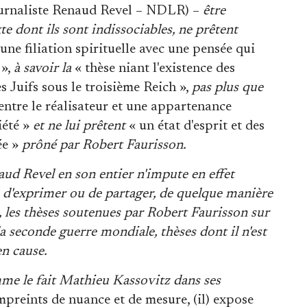
 journaliste Renaud Revel – NDLR) –
être
te dont ils sont indissociables, ne prêtent
une filiation spirituelle avec une pensée qui
 »,
à savoir la
« thèse niant l'existence des
 Juifs sous le troisième Reich »,
pas plus que
entre le réalisateur et une appartenance
iété »
et ne lui prêtent
« un état d'esprit et des
ée »
prôné par Robert Faurisson.
aud Revel en son entier n'impute en effet
d'exprimer ou de partager, de quelque manière
, les thèses soutenues par Robert Faurisson sur
la seconde guerre mondiale, thèses dont il n'est
en cause.
omme le fait Mathieu Kassovitz dans ses
preints de nuance et de mesure, (il) expose