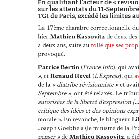
En qualifiant l'acteur de « révis
sur les attentats du 11-Septembre,
TGI de Paris, excédé les limites a
La 17ème chambre correctionnelle du 
hier
Mathieu Kassovitz
de deux des t
a deux ans, suite au
tollé que ses pro
provoqué.
Patrice Bertin
(
France Info
), qui ava
»
, et
Renaud Revel
(
L'Express
), qui
a
de la
« diatribe révisionniste »
et avai
Septembre »
, ont été relaxés. Le trib
autorisées de la liberté d'expression [..
critique des idées et des opinions exp
morale ». En revanche, le blogueur
Li
Joseph Goebbels (le ministre de la Pr
penser »
de
Mathieu Kassovitz
, a é