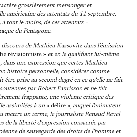
ractère grossièrement mensonger et
elle américaine des attentats du 11 septembre,
 à tout le moins, de ces attentats –
attaque du Pentagone.
 le discours de Mathieu Kassovitz dans l'émission
ibe révisionniste »
et en le qualifiant lui-même
»,
dans une expression que certes Mathieu
on histoire personnelle, considérer comme
t être prise au second degré en ce qu'elle ne fait
soutenues par Robert Faurisson et ne fait
èrement frappante, une violente critique des
ile assimilées à un
« délire »,
auquel l'animateur
lu mettre un terme, le journaliste Renaud Revel
es de la liberté d'expression consacrée par
opéenne de sauvegarde des droits de l'homme et