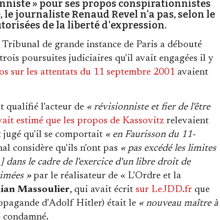
ionniste » pour ses propos conspirationnistes
 le journaliste Renaud Revel n'a pas, selon le
utorisées de la liberté d'expression.
Tribunal de grande instance de Paris a débouté
rois poursuites judiciaires qu'il avait engagées il y
pos sur les attentats du 11 septembre 2001
avaient
it qualifié l'acteur de
« révisionniste et fier de l'être
vait estimé que les propos de Kassovitz
relevaient
t jugé qu'il se comportait
« en Faurisson du 11-
unal considère qu'ils n'ont pas
« pas excédé les limites
.] dans le cadre de l'exercice d'un libre droit de
rimées »
par le réalisateur de « L'Ordre et la
lian Massoulier
, qui avait écrit
sur LeJDD.fr
que
opagande d'Adolf Hitler) était le
« nouveau maître à
té condamné.