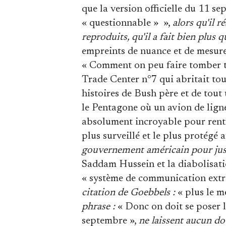
que la version officielle du 11 s
« questionnable » »,
alors qu'il 
reproduits, qu'il a fait bien plus
empreints de nuance et de mesure
« Comment on peu faire tomber tr
Trade Center n°7 qui abritait tout
histoires de Bush père et de tout 
le Pentagone où un avion de lign
absolument incroyable pour rentr
plus surveillé et le plus protégé
gouvernement américain pour justif
Saddam Hussein et la diabolisatio
« système de communication ext
citation de Goebbels :
« plus le m
phrase :
« Donc on doit se poser la
septembre »,
ne laissent aucun dou