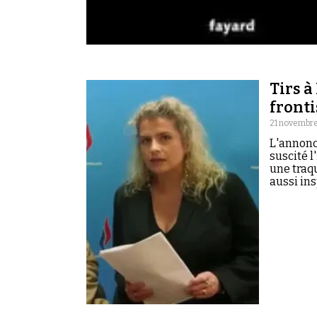
Tirs à
fronti
21 novembre
L'annonce
suscité l
une traqu
aussi in