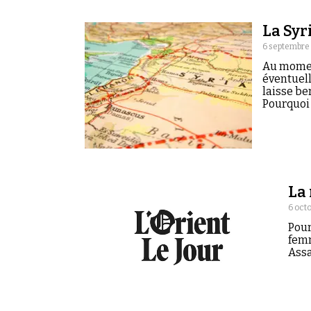
La Syr
6 septembre
Au momen
éventuell
laisse be
Pourquoi 
La 
6 oct
Pour
femm
Assa