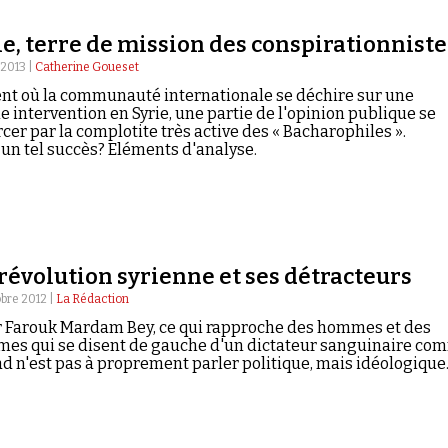
ie, terre de mission des conspirationniste
 2013 |
Catherine Goueset
t où la communauté internationale se déchire sur une
e intervention en Syrie, une partie de l'opinion publique se
rcer par la complotite très active des « Bacharophiles ».
un tel succès? Eléments d'analyse.
révolution syrienne et ses détracteurs
obre 2012 |
La Rédaction
 Farouk Mardam Bey, ce qui rapproche des hommes et des
es qui se disent de gauche d'un dictateur sanguinaire co
d n'est pas à proprement parler politique, mais idéologique