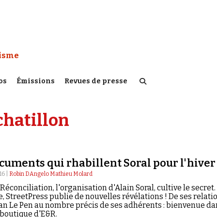
 Watch :
tisme
os
Émissions
Revues de presse
chatillon
cuments qui rhabillent Soral pour l'hiver
16 |
Robin DAngelo Mathieu Molard
Réconciliation, l'organisation d'Alain Soral, cultive le secret.
, StreetPress publie de nouvelles révélations ! De ses relati
lan Le Pen au nombre précis de ses adhérents : bienvenue da
-boutique d'E&R.