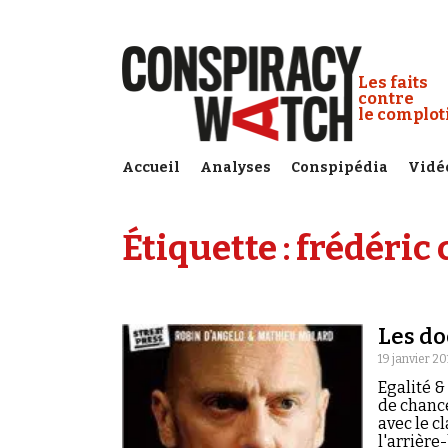
Cookies management panel
Conspiracy
Les faits
contre
le complo
Accueil
Analyses
Conspipédia
Vidé
Étiquette :
frédéric 
Les do
19 janvier 20
Egalité & 
de chance
avec le c
l'arrière