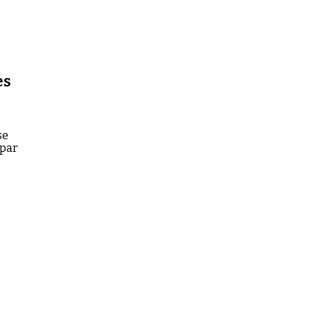
es
se
 par