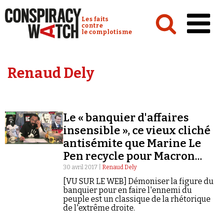
Cookies management panel
Conspiracy Watch :
Les faits
contre
le complotisme
Accueil
Renaud Dely
Analyses
Conspipédia
Le « banquier d'affaires
Vidéos
insensible », ce vieux cliché
Émissions
antisémite que Marine Le
Pen recycle pour Macron...
Revues de presse
30 avril 2017 |
Renaud Dely
[VU SUR LE WEB] Démoniser la figure du
banquier pour en faire l'ennemi du
peuple est un classique de la rhétorique
de l'extrême droite.
Newsletter