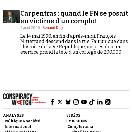
Carpentras : quand le FN se posait
en victime d'un complot
2 août 2006 |
Renaud Dely
Le 14 mai 1990, en fin d’après-midi, François
Mitterrand descend dans la rue. Fait unique dans
Faire un don
l’histoire de la Ve République, un président en
exercice prend la tête d’un cortège de 200.000
personnes qui manifestent « contre la haine,
l’intolérance et l’exclusion ». Du RPR au PCF, toute
la classe politique défile à ses côtés. Seul Jean-
Marie Le Pen manque à l’appel.
Demander à Vera
ANALYSES
VIDÉOS
Politique & société
ÉMISSIONS
International
Complorama