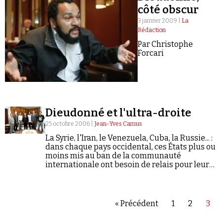
côté obscur
3 janvier 2009 |
La
Rédaction
Par Christophe
Forcari
Faire un don
Dieudonné et l'ultra-droite
25 octobre 2006 |
Jean-Yves Camus
La Syrie, l'Iran, le Venezuela, Cuba, la Russie... :
dans chaque pays occidental, ces États plus ou
Demander à Vera
moins mis au ban de la communauté
internationale ont besoin de relais pour leur
propagande : ils l'ont trouvé dans le tandem
Dieudonné-Meyssan.
« Précédent
1
2
3