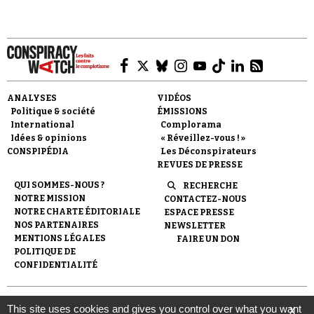
Se connecter
ANALYSES
VIDÉOS
Politique & société
ÉMISSIONS
International
Complorama
Idées & opinions
« Réveillez-vous ! »
CONSPIPÉDIA
Les Déconspirateurs
REVUES DE PRESSE
QUI SOMMES-NOUS ?
RECHERCHE
NOTRE MISSION
CONTACTEZ-NOUS
NOTRE CHARTE ÉDITORIALE
ESPACE PRESSE
NOS PARTENAIRES
NEWSLETTER
MENTIONS LÉGALES
FAIRE UN DON
POLITIQUE DE
CONFIDENTIALITÉ
© 2007-
2026
Conspiracy Watch
| Une réalisation de
This site uses cookies and gives you control over what you want
X
l'Observatoire du conspirationnisme (association loi de 1901) avec