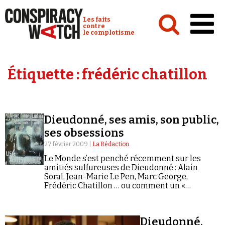
Cookies management panel
Conspiracy Watch :
Les faits
contre
le complotisme
Accueil
Étiquette :
frédéric chatillon
Analyses
Conspipédia
Dieudonné, ses amis, son public,
Vidéos
ses obsessions
Émissions
27 février 2009 |
La Rédaction
Le Monde s’est penché récemment sur les
Revues de presse
amitiés sulfureuses de Dieudonné : Alain
Soral, Jean-Marie Le Pen, Marc George,
Frédéric Chatillon … ou comment un «
humoriste jadis opposé au FN incarne
désormais la dernière provocation en date de
l'extrême…
Newsletter
Dieudonné,