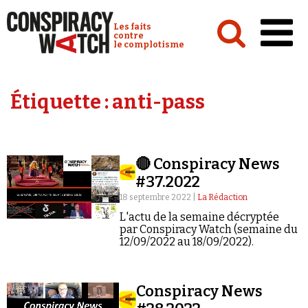
Cookies management panel
Conspiracy Watch :
Les faits
contre
le complotisme
Accueil
Étiquette :
anti-pass
Analyses
Conspipédia
🔴 Conspiracy News
Vidéos
#37.2022
Émissions
18 septembre 2022 |
La Rédaction
L'actu de la semaine décryptée
Revues de presse
par Conspiracy Watch (semaine du
12/09/2022 au 18/09/2022).
Conspiracy News
Newsletter