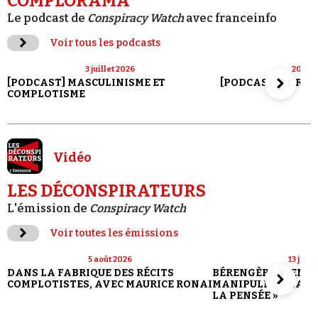
COMPLORAMA
Le podcast de
Conspiracy Watch
avec franceinfo
Voir tous les podcasts
3 juillet 2026
20 jui
[PODCAST] MASCULINISME ET
[PODCAST] LE RET
COMPLOTISME
Vidéo
LES DÉCONSPIRATEURS
L'émission de
Conspiracy Watch
Voir toutes les émissions
5 août 2026
13 juill
DANS LA FABRIQUE DES RÉCITS
BÉRENGÈRE VIENN
COMPLOTISTES, AVEC MAURICE RONAI
MANIPULE LA LANG
LA PENSÉE »