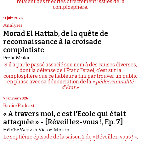
relaient des théories directement issues de la
complosphère.
11 juin 2026
Analyses
Morad El Hattab, de la quête de
reconnaissance à la croisade
complotiste
Perla Msika
S'il a par le passé associé son nom à des causes diverses,
dont la défense de l'État d'Israël, c'est sur la
complosphère que ce hâbleur a fini par trouver un public
en phase avec sa dénonciation de la
« pédocriminalité
d'État »
.
7 janvier 2026
Radio/Podcast
« A travers moi, c'est l'Ecole qui était
attaquée » - [Réveillez-vous !, Ep. 7]
Héloïse Weisz
et
Victor Mottin
Le septième épisode de la saison 2 de « Réveillez-vous ! »,