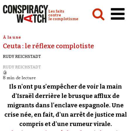
Cookies management panel
Conspiracy Watch :
Les faits
contre
le complotisme
Accueil
À la une
Ceuta : le réflexe complotiste
Analyses
RUDY REICHSTADT
Conspipédia
RUDY REICHSTADT
Vidéos
8 min de lecture
Émissions
Ils n'ont pu s'empêcher de voir la main
Revues de presse
d'Israël derrière le brusque afflux de
migrants dans l'enclave espagnole. Une
Newsletter
crise née, en fait, d'un arrêt de justice mal
Faire un don
compris et d'une rumeur virale.
Demander à Vera