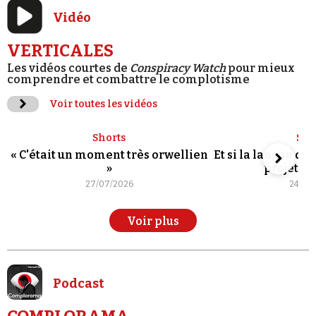
Vidéo
VERTICALES
Les vidéos courtes de
Conspiracy Watch
pour mieux
comprendre et combattre le complotisme
Voir toutes les vidéos
Shorts
Sho
« C'était un moment très orwellien
Et si la langue de
»
projet po
27/07/2026
24/07
Voir plus
Podcast