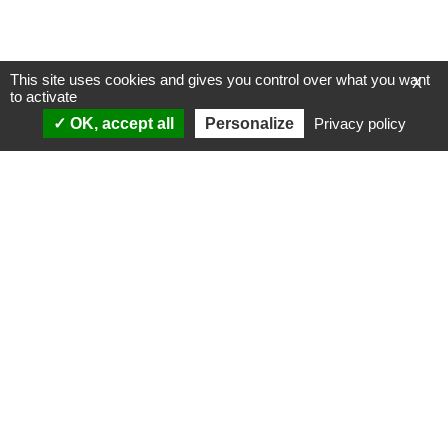
This site uses cookies and gives you control over what you want
X
to activate
OK, accept all
Personalize
Privacy policy
ANALYSES
VIDÉOS
Politique & société
ÉMISSIONS
International
Complorama
Idées & opinions
« Réveillez-vous ! »
CONSPIPÉDIA
Les Déconspirateurs
REVUES DE PRESSE
QUI SOMMES-NOUS ?
RECHERCHE
NOTRE MISSION
CONTACTEZ-NOUS
NOTRE CHARTE ÉDITORIALE
ESPACE PRESSE
NOS PARTENAIRES
NEWSLETTER
MENTIONS LÉGALES
FAIRE UN DON
POLITIQUE DE
CONFIDENTIALITÉ