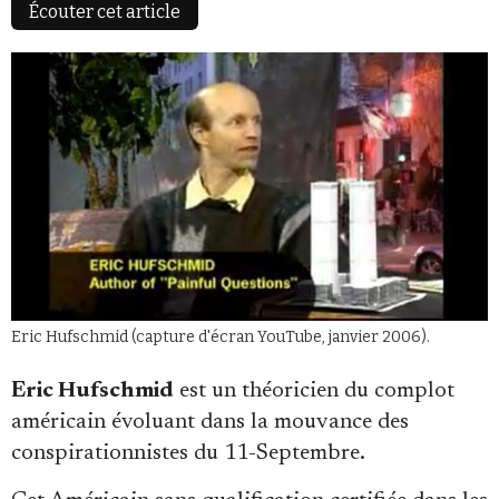
Écouter cet article
Faire un don
Demander à Vera
Eric Hufschmid (capture d'écran YouTube, janvier 2006).
Eric Hufschmid
est un théoricien du complot
américain évoluant dans la mouvance des
conspirationnistes du 11-Septembre.