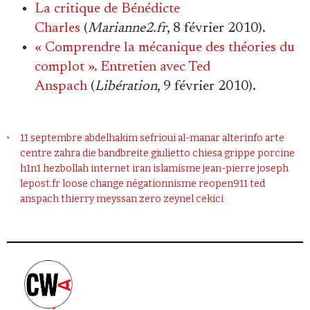
Se connecter
La critique de Bénédicte
Charles
(
Marianne2.fr
, 8 février 2010).
« Comprendre la mécanique des théories du
complot ». Entretien avec Ted
Anspach
(
Libération
, 9 février 2010).
11 septembre
abdelhakim sefrioui
al-manar
alterinfo
arte
centre zahra
die bandbreite
giulietto chiesa
grippe porcine
h1n1
hezbollah
internet
iran
islamisme
jean-pierre joseph
lepost.fr
loose change
négationnisme
reopen911
ted
anspach
thierry meyssan
zero
zeynel cekici