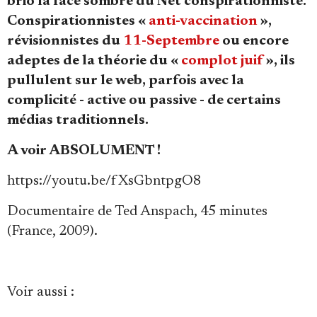
brio la face sombre du Net conspirationniste.
Conspirationnistes «
anti-vaccination
»,
révisionnistes du
11-Septembre
ou encore
adeptes de la théorie du «
complot juif
», ils
pullulent sur le web, parfois avec la
complicité - active ou passive - de certains
Faire un don
médias traditionnels.
A voir ABSOLUMENT !
https://youtu.be/fXsGbntpgO8
Demander à Vera
Documentaire de Ted Anspach, 45 minutes
(France, 2009).
Voir aussi
: