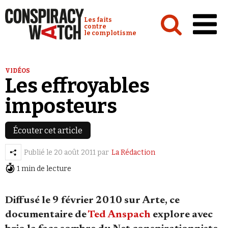
Cookies management panel
Conspiracy Watch :
Les faits
contre
le complotisme
Accueil
VIDÉOS
Les effroyables
Analyses
imposteurs
Conspipédia
Vidéos
Écouter cet article
Émissions
Publié le
20 août 2011
par
La Rédaction
Revues de presse
1 min de lecture
Diffusé le 9 février 2010 sur Arte, ce
documentaire de
Ted Anspach
explore avec
Newsletter