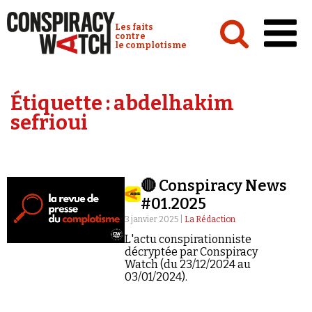
Cookies management panel
Conspiracy Watch :
Les faits
contre
le complotisme
Accueil
Étiquette :
abdelhakim
Analyses
sefrioui
Conspipédia
Vidéos
🔴 Conspiracy News
Émissions
#01.2025
Revues de presse
3 janvier 2025 |
La Rédaction
L'actu conspirationniste
décryptée par Conspiracy
Watch (du 23/12/2024 au
03/01/2024).
Newsletter