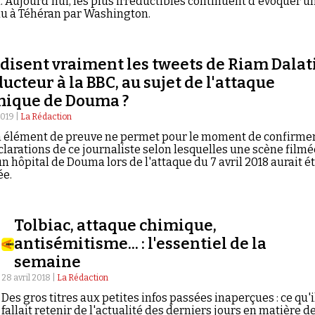
i. Aujourd'hui, les plus irréductibles continuent d'évoquer u
u à Téhéran par Washington.
disent vraiment les tweets de Riam Dalati
ucteur à la BBC, au sujet de l'attaque
mique de Douma ?
019 |
La Rédaction
 élément de preuve ne permet pour le moment de confirme
clarations de ce journaliste selon lesquelles une scène filmé
n hôpital de Douma lors de l'attaque du 7 avril 2018 aurait é
ée.
Tolbiac, attaque chimique,
antisémitisme... : l'essentiel de la
semaine
28 avril 2018 |
La Rédaction
Des gros titres aux petites infos passées inaperçues : ce qu'i
fallait retenir de l'actualité des derniers jours en matière d