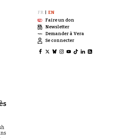
FR
EN
|
Faire un don
Newsletter
Demander à Vera
Se connecter
ès
sh
ans