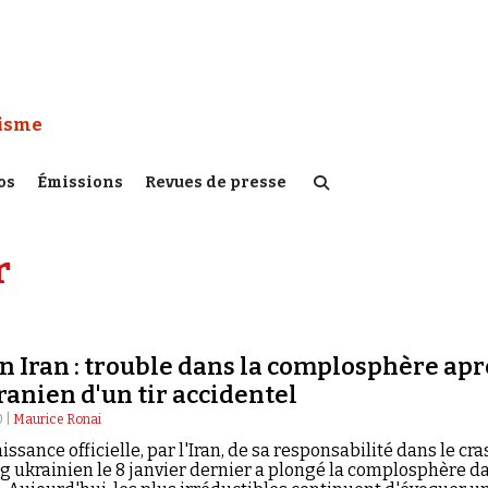
 Watch :
tisme
os
Émissions
Revues de presse
r
n Iran : trouble dans la complosphère apr
iranien d'un tir accidentel
0 |
Maurice Ronai
ssance officielle, par l'Iran, de sa responsabilité dans le cra
g ukrainien le 8 janvier dernier a plongé la complosphère d