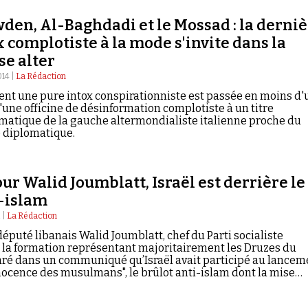
den, Al-Baghdadi et le Mossad : la derni
x complotiste à la mode s'invite dans la
se alter
014 |
La Rédaction
t une pure intox conspirationniste est passée en moins d'
'une officine de désinformation complotiste à un titre
atique de la gauche altermondialiste italienne proche du
diplomatique.
our Walid Joumblatt, Israël est derrière le
i-islam
 |
La Rédaction
député libanais Walid Joumblatt, chef du Parti socialiste
, la formation représentant majoritairement les Druzes du
laré dans un communiqué qu’Israël avait participé au lancem
nnocence des musulmans", le brûlot anti-islam dont la mise…