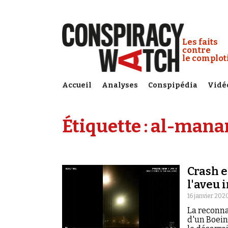
Cookies management panel
Conspiracy
Les faits
contre
le complo
Accueil
Analyses
Conspipédia
Vidé
Étiquette :
al-mana
Crash e
l'aveu 
16 janvier 202
La reconnai
d'un Boein