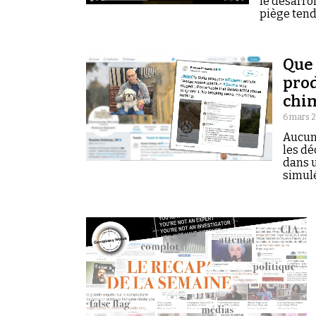
le désarro
piège tend
Que 
prod
chi
6 mars 2
Aucun
les dé
dans u
simul