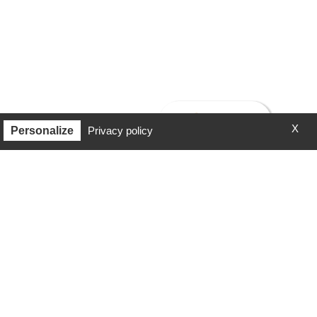
X
Personalize
Privacy policy
1
2
3
Suivant »