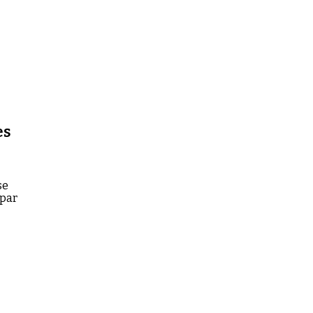
es
se
 par