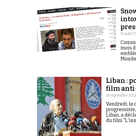
Snow
into
pres
15 août 2
Commen
mois d
emblém
Monde 
Liban : p
film ant
16 septembre 2012
Vendredi, le 
progressiste
Liban, a déc
du film "L'i