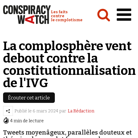
Cookies management panel
Conspiracy Watch :
Les faits
contre
le complotisme
Accueil
La complosphère vent
Analyses
debout contre la
Conspipédia
constitutionnalisation
Vidéos
de l'IVG
Émissions
Revues de presse
Écouter cet article
Publié le
6 mars 2024
par
La Rédaction
Newsletter
4 min de lecture
Faire un don
Tweets moyenâgeux, parallèles douteux et
Demander à Vera