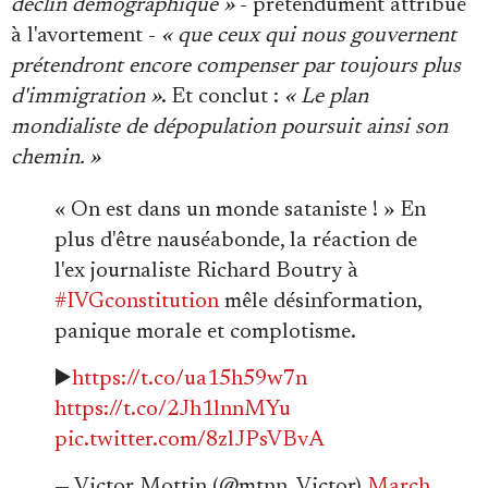
déclin démographique »
- prétendument attribué
à l'avortement -
« que ceux qui nous gouvernent
prétendront encore compenser par toujours plus
d'immigration »
. Et conclut :
« Le plan
mondialiste de dépopulation poursuit ainsi son
chemin. »
« On est dans un monde sataniste ! » En
plus d'être nauséabonde, la réaction de
l'ex journaliste Richard Boutry à
#IVGconstitution
mêle désinformation,
panique morale et complotisme.
▶️
https://t.co/ua15h59w7n
https://t.co/2Jh1lnnMYu
pic.twitter.com/8zlJPsVBvA
— Victor Mottin (@mtnn_Victor)
March