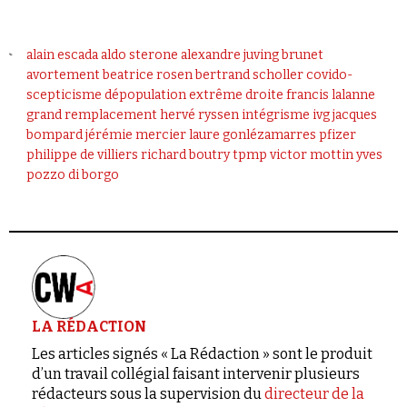
alain escada
aldo sterone
alexandre juving brunet
avortement
beatrice rosen
bertrand scholler
covido-
scepticisme
dépopulation
extrême droite
francis lalanne
grand remplacement
hervé ryssen
intégrisme
ivg
jacques
bompard
jérémie mercier
laure gonlézamarres
pfizer
philippe de villiers
richard boutry
tpmp
victor mottin
yves
pozzo di borgo
LA RÉDACTION
Les articles signés « La Rédaction » sont le produit
d’un travail collégial faisant intervenir plusieurs
rédacteurs sous la supervision du
directeur de la