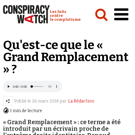
Cookies management panel
Conspiracy Watch :
Les faits
contre
le complotisme
Accueil
Qu'est-ce que le «
Analyses
Grand Remplacement
Conspipédia
» ?
Vidéos
Émissions
Revues de presse
Publié le
26 mars 2018
par
La Rédaction
1 min de lecture
« Grand Remplacement » : ce terme a été
introduit par un écrivain proche de
Newsletter