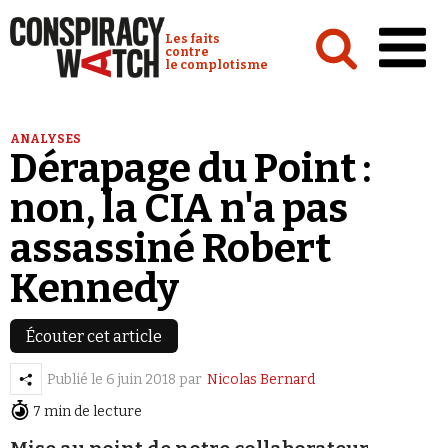
Cookies management panel
Conspiracy Watch :
Les faits
contre
le complotisme
Accueil
ANALYSES
Dérapage du Point :
Analyses
non, la CIA n'a pas
Conspipédia
assassiné Robert
Vidéos
Kennedy
Émissions
Revues de presse
Écouter cet article
Publié le
6 juin 2018
par
Nicolas Bernard
7 min de lecture
Newsletter