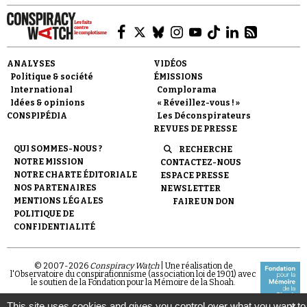
ANALYSES
VIDÉOS
Politique & société
ÉMISSIONS
International
Complorama
Idées & opinions
« Réveillez-vous ! »
CONSPIPÉDIA
Les Déconspirateurs
REVUES DE PRESSE
QUI SOMMES-NOUS ?
RECHERCHE
NOTRE MISSION
CONTACTEZ-NOUS
NOTRE CHARTE ÉDITORIALE
ESPACE PRESSE
NOS PARTENAIRES
NEWSLETTER
MENTIONS LÉGALES
FAIRE UN DON
POLITIQUE DE
CONFIDENTIALITÉ
© 2007-
2026
Conspiracy Watch
| Une réalisation de
l'Observatoire du conspirationnisme (association loi de 1901) avec
le soutien de la Fondation pour la Mémoire de la Shoah.
This site uses cookies and gives you control over what you want to