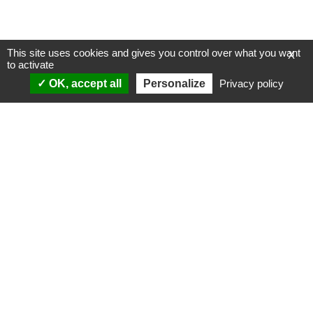
This site uses cookies and gives you control over what you want
X
to activate
OK, accept all
Personalize
Privacy policy
ANALYSES
VIDÉOS
Politique & société
ÉMISSIONS
International
Complorama
Idées & opinions
« Réveillez-vous ! »
CONSPIPÉDIA
Les Déconspirateurs
REVUES DE PRESSE
QUI SOMMES-NOUS ?
RECHERCHE
NOTRE MISSION
CONTACTEZ-NOUS
NOTRE CHARTE ÉDITORIALE
ESPACE PRESSE
NOS PARTENAIRES
NEWSLETTER
MENTIONS LÉGALES
FAIRE UN DON
POLITIQUE DE
CONFIDENTIALITÉ
© 2007-
2026
Conspiracy Watch
| Une réalisation de