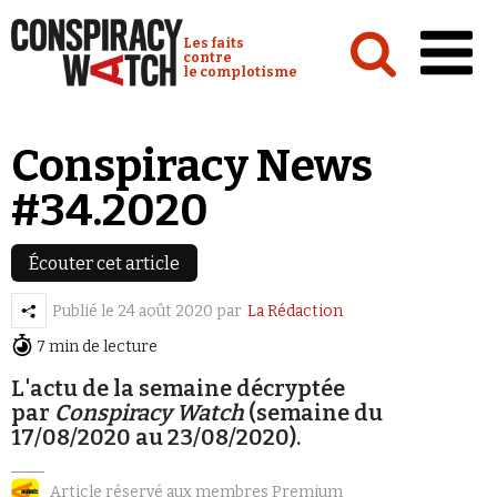
Cookies management panel
Conspiracy Watch :
Les faits
contre
le complotisme
Accueil
Conspiracy News
Analyses
#34.2020
Conspipédia
Vidéos
Écouter cet article
Émissions
Publié le
24 août 2020
par
La Rédaction
7 min de lecture
Revues de presse
L'actu de la semaine décryptée
par
Conspiracy Watch
(semaine du
17/08/2020 au 23/08/2020).
Newsletter
Article réservé aux membres Premium