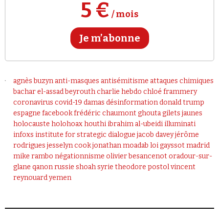
Se connecter
5 €
/ mois
Je m’abonne
agnès buzyn
anti-masques
antisémitisme
attaques chimiques
bachar el-assad
beyrouth
charlie hebdo
chloé frammery
coronavirus
covid-19
damas
désinformation
donald trump
espagne
facebook
frédéric chaumont
ghouta
gilets jaunes
holocauste
holohoax
houthi ibrahim al-ubeidi
illuminati
infoxs
institute for strategic dialogue
jacob davey
jérôme
rodrigues
jesselyn cook
jonathan moadab
loi gayssot
madrid
mike rambo
négationnisme
olivier besancenot
oradour-sur-
glane
qanon
russie
shoah
syrie
theodore postol
vincent
reynouard
yemen