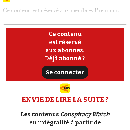
Ce contenu est réservé aux membres Premium.
Ce contenu
est réservé
Faire un don
aux abonnés.
Déjà abonné ?
Se connecter
Demander à Vera
ENVIE DE LIRE LA SUITE ?
Les contenus
Conspiracy Watch
en intégralité à partir de