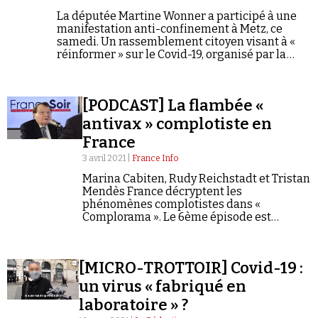
La députée Martine Wonner a participé à une
manifestation anti-confinement à Metz, ce
samedi. Un rassemblement citoyen visant à «
réinformer » sur le Covid-19, organisé par la
complosphère et un collectif de Gilets jaunes, à
la gloire de l'élue du Bas-Rhin qui cherche à
capter ce nouveau public.
[PODCAST] La flambée «
antivax » complotiste en
France
3 avril 2021 |
France Info
Marina Cabiten, Rudy Reichstadt et Tristan
Mendès France décryptent les
phénomènes complotistes dans «
Complorama ». Le 6ème épisode est
consacré aux antivaccination.
[MICRO-TROTTOIR] Covid-19 :
un virus « fabriqué en
laboratoire » ?