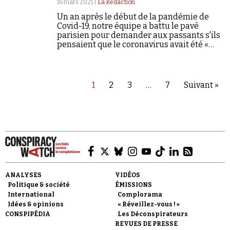
16 mars 2021 |
La Rédaction
Un an après le début de la pandémie de
Covid-19, notre équipe a battu le pavé
parisien pour demander aux passants s'ils
pensaient que le coronavirus avait été «
fabriqué en laboratoire »...
1
2
3
…
7
Suivant »
ANALYSES
VIDÉOS
Politique & société
ÉMISSIONS
International
Complorama
Idées & opinions
« Réveillez-vous ! »
CONSPIPÉDIA
Les Déconspirateurs
REVUES DE PRESSE