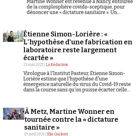
Martine Wonner est revenue à Nancy, entourée
de la complosphère covido-sceptique, pour
dénoncer une « dictature sanitaire ». Un
festival de mensonges entourés de sorties de
plus en plus radicales et menaçantes.
Étienne Simon-Lorière : «
L'hypothèse d'une fabrication en
laboratoire reste largement
écartée »
22 mai 2021 |
La Rédaction
Virologue à l'Institut Pasteur, Étienne Simon-
Lorière estime que l'hypothèse d'une
émergence naturelle du virus du Covid-19 reste
dans la course sans qu'on puisse écarter celle
d'une fuite accidentelle du virus d'un
laboratoire. L'idée que le virus aurait été «
fabriqué » est en revanche peu plausible...
À Metz, Martine Wonner en
Explications.
tournée contre la « dictature
sanitaire »
19 avril 2021 |
Élie Guckert