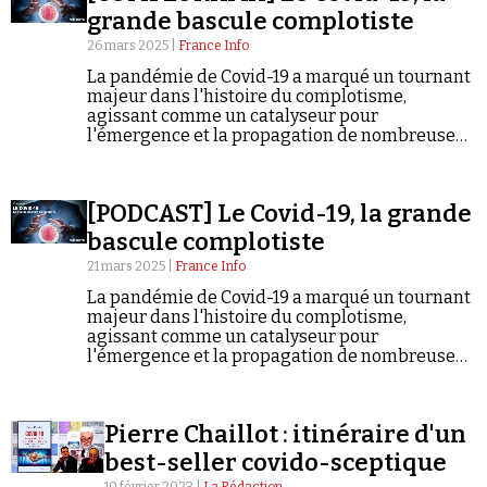
grande bascule complotiste
26 mars 2025 |
France Info
La pandémie de Covid-19 a marqué un tournant
majeur dans l'histoire du complotisme,
agissant comme un catalyseur pour
l'émergence et la propagation de nombreuses
théories. L'épisode explore en profondeur ce
Faire un don
phénomène avec les analyses de Rudy
Reichstadt et Tristan Mendès France.
[PODCAST] Le Covid-19, la grande
bascule complotiste
21 mars 2025 |
France Info
La pandémie de Covid-19 a marqué un tournant
majeur dans l'histoire du complotisme,
Demander à Vera
agissant comme un catalyseur pour
l'émergence et la propagation de nombreuses
théories. L'épisode explore en profondeur ce
phénomène avec les analyses de Rudy
Reichstadt et Tristan Mendès France.
Pierre Chaillot : itinéraire d'un
best-seller covido-sceptique