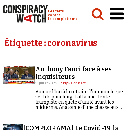
Cookies management panel
Conspiracy Watch :
Les faits
contre
le complotisme
Accueil
Étiquette :
coronavirus
Analyses
Conspipédia
Anthony Fauci face à ses
Vidéos
inquisiteurs
Émissions
31 juillet 2026 |
Rudy Reichstadt
Aujourd'hui à la retraite, l'immunologue
Revues de presse
sert de punching-ball à une droite
trumpiste en quête d'unité avant les
midterms. Anatomie d'une chasse aux
sorcières.
Newsletter
[COMPLORAMA] Le Covid-19, la