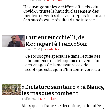
10 février 2023 |
La Rédaction
Se connecter
Un ouvrage sur les « chiffres officiels » du
Covid-19 truste le haut du classement des
meilleures ventes de livres depuis fin janvier.
Son succès est le résultat d'une intense
campagne promotionnelle orchestrée par la
complosphère.
Laurent Mucchielli, de
Mediapart à FranceSoir
6 août 2021 |
La Rédaction
Ce sociologue spécialisé dans l'étude des
phénomènes de délinquance devenu l'un
des visages de la mouvance covido-
sceptique est aujourd'hui controversé au
sein même de l'organisme dont il dépend.
« Dictature sanitaire » : à Nancy,
les masques tombent
4 juillet 2021 |
Élie Guckert
Alors que la France se déconfine, la députée