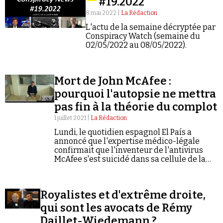
#19.2022
Se connecter
8 mai 2022 |
La Rédaction
L'actu de la semaine décryptée par
Conspiracy Watch (semaine du
02/05/2022 au 08/05/2022).
Mort de John McAfee :
pourquoi l'autopsie ne mettra
pas fin à la théorie du complot
1 juillet 2021 |
La Rédaction
Lundi, le quotidien espagnol El País a
annoncé que l'expertise médico-légale
confirmait que l'inventeur de l'antivirus
McAfee s'est suicidé dans sa cellule de la
prison de Sant Esteve Sesrovires.
Royalistes et d'extrême droite,
qui sont les avocats de Rémy
Daillet-Wiedemann ?