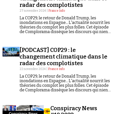
radar des complotistes
27 novembre 2024 |
France Info
La COP29, le retour de Donald Trump, les
inondations en Espagne... L'actualité nourrit les
théories du complot les plus folles. Cet épisode
de Complorama dissèque les discours qui nient
ou minimisent le changement climatique, et
Faire un don
analyse comment ils se propagent, de la sphère
politique aux réseaux sociaux.
[PODCAST] COP29 : le
changement climatique dans le
radar des complotistes
22 novembre 2024 |
France Info
Demander à Vera
La COP29, le retour de Donald Trump, les
inondations en Espagne... L'actualité nourrit les
théories du complot les plus folles. Cet épisode
de Complorama dissèque les discours qui nient
ou minimisent le changement climatique, et
analyse comment ils se propagent, de la sphère
politique aux réseaux sociaux.
Conspiracy News