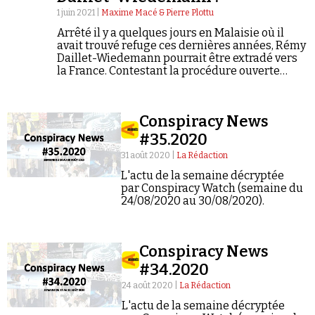
1 juin 2021 |
Maxime Macé & Pierre Plottu
Arrêté il y a quelques jours en Malaisie où il
avait trouvé refuge ces dernières années, Rémy
Daillet-Wiedemann pourrait être extradé vers
la France. Contestant la procédure ouverte
contre lui par Kuala Lumpur, il est représenté
par deux avocats, dont le Français Philippe
Fortabat Labatut.
Conspiracy News
#35.2020
31 août 2020 |
La Rédaction
L'actu de la semaine décryptée
par Conspiracy Watch (semaine du
24/08/2020 au 30/08/2020).
Conspiracy News
#34.2020
24 août 2020 |
La Rédaction
L'actu de la semaine décryptée