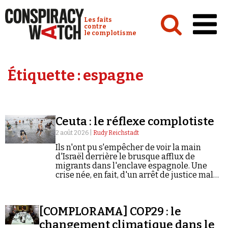
Cookies management panel
Conspiracy Watch :
Les faits
contre
le complotisme
Accueil
Étiquette :
espagne
Analyses
Conspipédia
Ceuta : le réflexe complotiste
Vidéos
2 août 2026 |
Rudy Reichstadt
Émissions
Ils n'ont pu s'empêcher de voir la main
d'Israël derrière le brusque afflux de
Revues de presse
migrants dans l'enclave espagnole. Une
crise née, en fait, d'un arrêt de justice mal
compris et d'une rumeur virale.
[COMPLORAMA] COP29 : le
Newsletter
changement climatique dans le