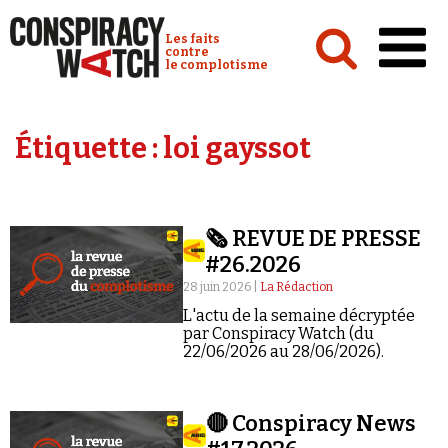
Cookies management panel
Conspiracy Watch :
Les faits
contre
le complotisme
Accueil
Étiquette :
loi gayssot
Analyses
Conspipédia
🗞️ REVUE DE PRESSE
Vidéos
#26.2026
Émissions
28 juin 2026 |
La Rédaction
L'actu de la semaine décryptée
Revues de presse
par Conspiracy Watch (du
22/06/2026 au 28/06/2026).
🔴 Conspiracy News
Newsletter