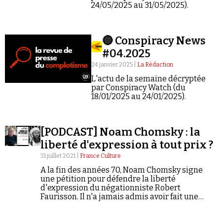
Se connecter
24/05/2025 au 31/05/2025).
🔴 Conspiracy News
#04.2025
24 janvier 2025 |
La Rédaction
L'actu de la semaine décryptée
par Conspiracy Watch (du
18/01/2025 au 24/01/2025).
[PODCAST] Noam Chomsky : la
liberté d'expression à tout prix ?
31 juillet 2021 |
France Culture
A la fin des années 70, Noam Chomsky signe
une pétition pour défendre la liberté
d'expression du négationniste Robert
Faurisson. Il n'a jamais admis avoir fait une
erreur. Révisionnisme, confusionnisme, anti-
impérialisme « primaire », tels sont les griefs