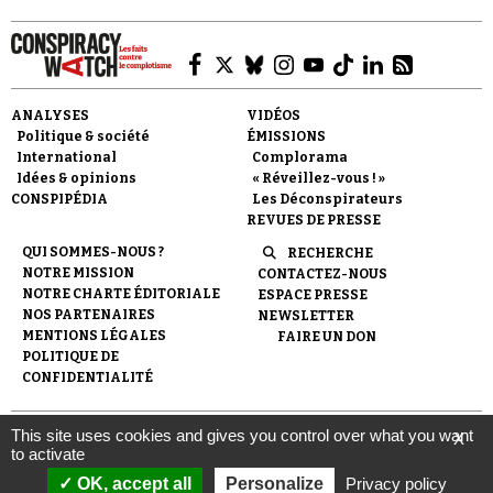
ANALYSES
VIDÉOS
Politique & société
ÉMISSIONS
International
Complorama
Idées & opinions
« Réveillez-vous ! »
CONSPIPÉDIA
Les Déconspirateurs
REVUES DE PRESSE
QUI SOMMES-NOUS ?
RECHERCHE
NOTRE MISSION
CONTACTEZ-NOUS
NOTRE CHARTE ÉDITORIALE
ESPACE PRESSE
NOS PARTENAIRES
NEWSLETTER
MENTIONS LÉGALES
FAIRE UN DON
POLITIQUE DE
CONFIDENTIALITÉ
This site uses cookies and gives you control over what you want
X
© 2007-
2026
Conspiracy Watch
| Une réalisation de
to activate
l'Observatoire du conspirationnisme (association loi de 1901) avec
le soutien de la Fondation pour la Mémoire de la Shoah.
OK, accept all
Personalize
Privacy policy