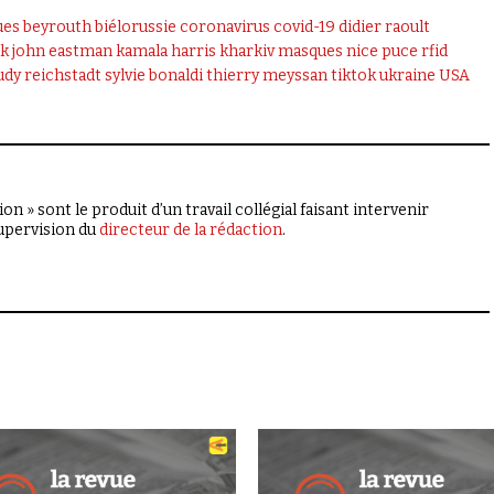
ues
beyrouth
biélorussie
coronavirus
covid-19
didier raoult
k
john eastman
kamala harris
kharkiv
masques
nice
puce rfid
udy reichstadt
sylvie bonaldi
thierry meyssan
tiktok
ukraine
USA
on » sont le produit d’un travail collégial faisant intervenir
supervision du
directeur de la rédaction
.