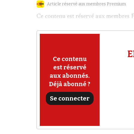
Article réservé aux membres Premium
Ce contenu est réservé aux membres 
E
Ce contenu
est réservé
aux abonnés.
Déjà abonné ?
Se connecter