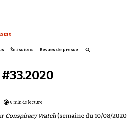
 Watch :
tisme
os
Émissions
Revues de presse
 #33.2020
8 min de lecture
ar
Conspiracy Watch
(semaine du 10/08/2020