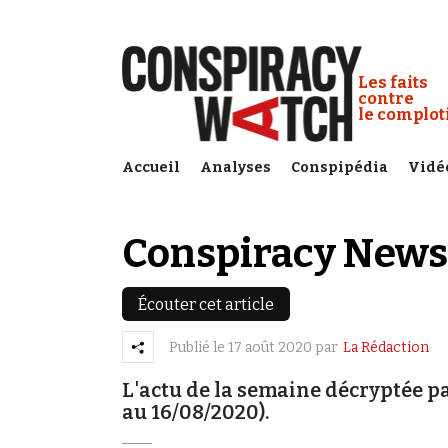
Cookies management panel
Conspiracy
Les faits
contre
le complo
Accueil
Analyses
Conspipédia
Vidé
Conspiracy News
Écouter cet article
Publié le
17 août 2020
par
La Rédaction
L'actu de la semaine décryptée p
au 16/08/2020).