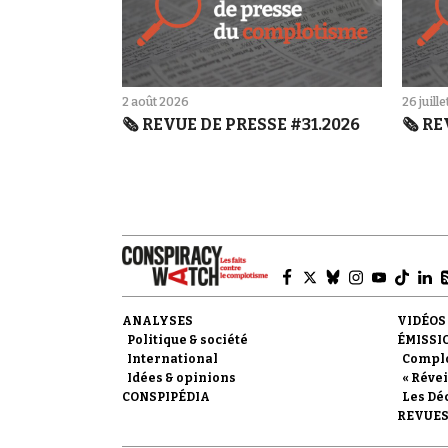
2 août 2026
26 juill
🗞️ REVUE DE PRESSE #31.2026
🗞️ R
ANALYSES
VIDÉOS
Politique & société
ÉMISSI
International
Compl
Idées & opinions
« Révei
CONSPIPÉDIA
Les Dé
REVUES