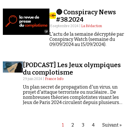
🔴 Conspiracy News
#38.2024
15 septembre 2024 |
La Rédaction
L'actu de la semaine décryptée par
Conspiracy Watch (semaine du
09/09/2024 au 15/09/2024).
[PODCAST] Les Jeux olympiques
du complotisme
29 juin 2024 |
France Info
Un plan secret de propagation d'un virus, un
projet d'attaque terroriste ou nucléaire... De
nombreuses théories complotistes visant les
Jeux de Paris 2024 circulent depuis plusieurs
mois sur les réseaux sociaux. Mais l'olympisme
inspire la sphère conspirationniste depuis au
moins les années 70.
1
2
3
4
Suivant »