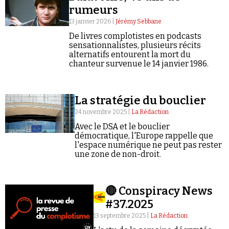
rumeurs
13 janvier 2026 |
Jérémy Sebbane
De livres complotistes en podcasts
sensationnalistes, plusieurs récits
alternatifs entourent la mort du
chanteur survenue le 14 janvier 1986.
Faire un don
La stratégie du bouclier
24 novembre 2025 |
La Rédaction
Avec le DSA et le bouclier
démocratique, l'Europe rappelle que
l'espace numérique ne peut pas rester
Demander à Vera
une zone de non-droit.
🔴 Conspiracy News
#37.2025
13 septembre 2025 |
La Rédaction