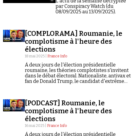
L'actu de la semaine décryptée
Se connecter
par Conspiracy Watch (du
08/09/2025 au 13/09/2025).
[COMPLORAMA] Roumanie, le
complotisme à l'heure des
élections
18 mai 2025 |
France Info
À deux jours de l'élection présidentielle
roumaine, les théories complotistes s'invitent
dans le débat électoral. Nationaliste, antivax et
fan de Donald Trump, le candidat d'extrême
droite George Simion donne du grain à moudre
à la sphère complotiste déjà bien implantée en
Roumanie.
[PODCAST] Roumanie, le
complotisme à l'heure des
élections
16 mai 2025 |
France Info
À deux jours de l'élection présidentielle