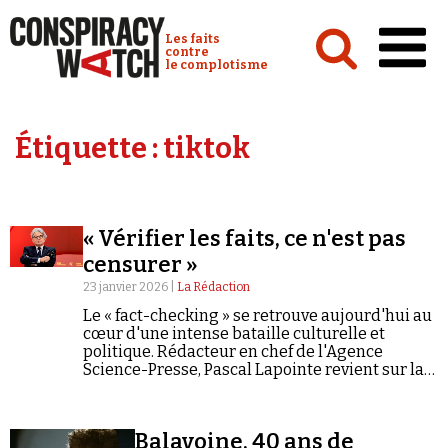
Cookies management panel
Conspiracy Watch :
Les faits
contre
le complotisme
Accueil
Étiquette :
tiktok
Analyses
Conspipédia
« Vérifier les faits, ce n'est pas
Vidéos
censurer »
Émissions
23 janvier 2026 |
La Rédaction
Le « fact-checking » se retrouve aujourd'hui au
Revues de presse
cœur d'une intense bataille culturelle et
politique. Rédacteur en chef de l'Agence
Science-Presse, Pascal Lapointe revient sur la
confusion volontairement entretenue entre la
nécessaire correction des erreurs et la censure.
Entretien.*
Newsletter
Balavoine, 40 ans de