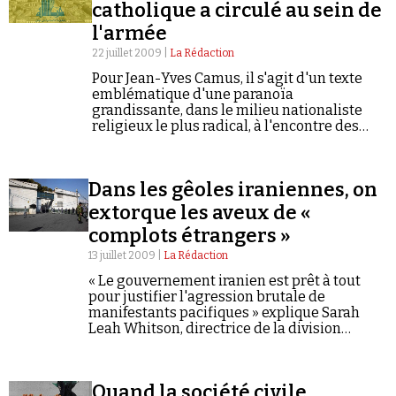
Se connecter
catholique a circulé au sein de
l'armée
22 juillet 2009 |
La Rédaction
Pour Jean-Yves Camus, il s'agit d'un texte
emblématique d'une paranoïa
grandissante, dans le milieu nationaliste
religieux le plus radical, à l'encontre des
non-juifs en général et même de l'Etat
israélien.
Dans les gêoles iraniennes, on
extorque les aveux de «
complots étrangers »
13 juillet 2009 |
La Rédaction
« Le gouvernement iranien est prêt à tout
pour justifier l'agression brutale de
manifestants pacifiques » explique Sarah
Leah Whitson, directrice de la division
Moyen-Orient-Afrique du Nord chez Human
Rights Watch.
Quand la société civile