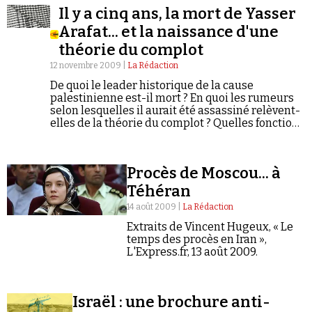
Il y a cinq ans, la mort de Yasser
Arafat... et la naissance d'une
théorie du complot
12 novembre 2009 |
La Rédaction
De quoi le leader historique de la cause
palestinienne est-il mort ? En quoi les rumeurs
Faire un don
selon lesquelles il aurait été assassiné relèvent-
elles de la théorie du complot ? Quelles fonctions
le récit complotiste remplit-il ? Quels sont ses
arguments ? Quelle est sa généalogie ? C'est à
toutes ces questions que le texte qui suit tentera
Procès de Moscou... à
de répondre.
Téhéran
Demander à Vera
14 août 2009 |
La Rédaction
Extraits de Vincent Hugeux, « Le
temps des procès en Iran »,
L'Express.fr, 13 août 2009.
Israël : une brochure anti-