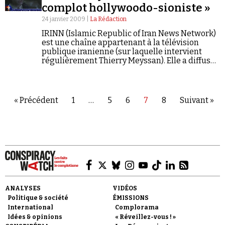
complot hollywoodo-sioniste »
24 janvier 2009 |
La Rédaction
IRINN (Islamic Republic of Iran News Network)
est une chaîne appartenant à la télévision
publique iranienne (sur laquelle intervient
régulièrement Thierry Meyssan). Elle a diffusé,
le 15 décembre 2008, un documentaire sur le
cinéma occidental, portant notamment sur la
série…
« Précédent
1
…
5
6
7
8
Suivant »
ANALYSES
VIDÉOS
Politique & société
ÉMISSIONS
International
Complorama
Idées & opinions
« Réveillez-vous ! »