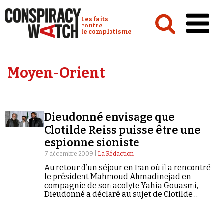
Cookies management panel
Conspiracy Watch :
Les faits
contre
le complotisme
Accueil
Moyen-Orient
Analyses
Conspipédia
Dieudonné envisage que
Vidéos
Clotilde Reiss puisse être une
Émissions
espionne sioniste
7 décembre 2009 |
La Rédaction
Revues de presse
Au retour d’un séjour en Iran où il a rencontré
le président Mahmoud Ahmadinejad en
compagnie de son acolyte Yahia Gouasmi,
Dieudonné a déclaré au sujet de Clotilde
Reiss, la jeune française accusée
d’espionnage par la République islamique : «…
Newsletter