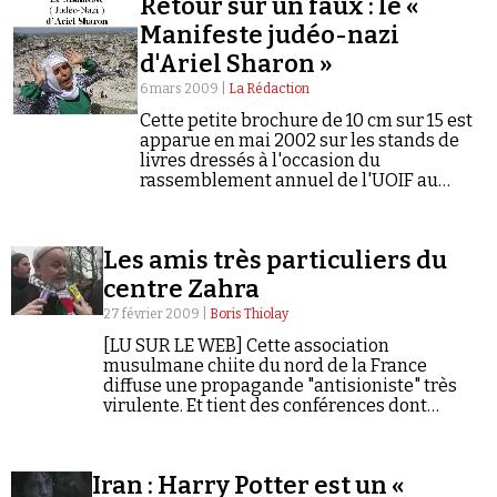
Retour sur un faux : le «
Manifeste judéo-nazi
d'Ariel Sharon »
6 mars 2009 |
La Rédaction
Cette petite brochure de 10 cm sur 15 est
apparue en mai 2002 sur les stands de
livres dressés à l'occasion du
rassemblement annuel de l'UOIF au
Bourget.
Les amis très particuliers du
centre Zahra
27 février 2009 |
Boris Thiolay
[LU SUR LE WEB] Cette association
musulmane chiite du nord de la France
diffuse une propagande "antisioniste" très
virulente. Et tient des conférences dont
certains invités ont été condamnés pour
antisémitisme. Quel est son vrai visage ?
Iran : Harry Potter est un «