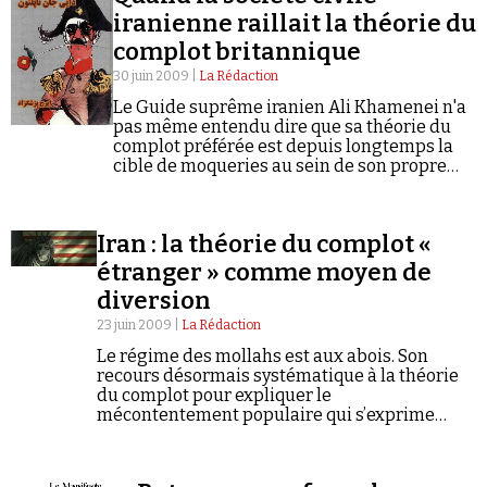
iranienne raillait la théorie du
complot britannique
30 juin 2009 |
La Rédaction
Le Guide suprême iranien Ali Khamenei n'a
pas même entendu dire que sa théorie du
complot préférée est depuis longtemps la
cible de moqueries au sein de son propre
peuple, écrit Christopher Hitchens.
Iran : la théorie du complot «
étranger » comme moyen de
diversion
23 juin 2009 |
La Rédaction
Le régime des mollahs est aux abois. Son
recours désormais systématique à la théorie
du complot pour expliquer le
mécontentement populaire qui s’exprime
dans la rue suite à l'élection présidentielle
contestée du 12 juin, suffit à convaincre que le
clan…