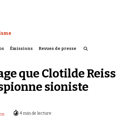
 Watch :
tisme
os
Émissions
Revues de presse
ge que Clotilde Reiss
spionne sioniste
4 min de lecture
ion