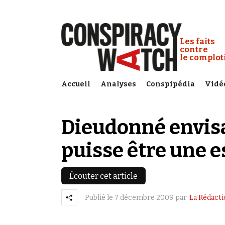
Cookies management panel
Conspiracy
Les faits
contre
le complo
Accueil
Analyses
Conspipédia
Vidé
Dieudonné envisa
puisse être une e
Écouter cet article
Publié le
7 décembre 2009
par
La Rédact