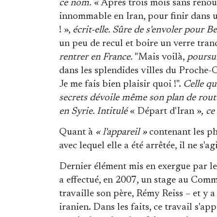
ce nom.
« Après trois mois sans renou
innommable en Iran, pour finir dans une
! »,
écrit-elle. Sûre de s'envoler pour B
un peu de recul et boire un verre tran
rentrer en France.
"Mais voilà,
poursui
dans les splendides villes du Proche-
Je me fais bien plaisir quoi !".
Celle qu
secrets dévoile même son plan de route
en Syrie. Intitulé
« Départ d'Iran »,
ce 
Quant à
« l'appareil »
contenant les ph
avec lequel elle a été arrêtée, il ne s'
Dernier élément mis en exergue par les
a effectué, en 2007, un stage au Comm
travaille son père, Rémy Reiss – et y
iranien. Dans les faits, ce travail s'a