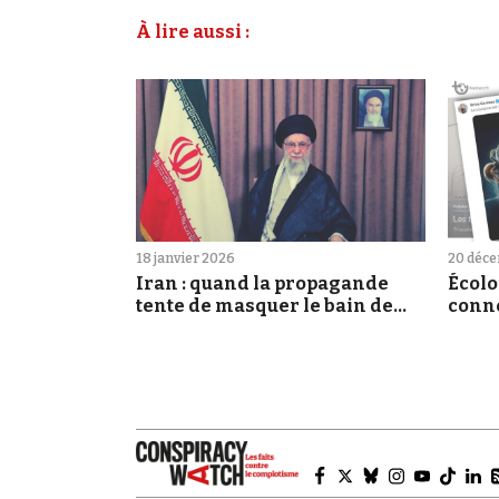
À lire aussi :
18 janvier 2026
20 déc
Iran : quand la propagande
Écolo
tente de masquer le bain de
conne
sang
l'étr
journ