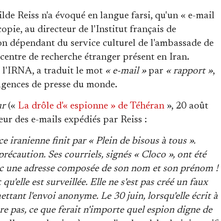
ilde Reiss n'a évoqué en langue farsi, qu'un « e-mail
opie, au directeur de l'Institut français de
ion dépendant du service culturel de l'ambassade de
 centre de recherche étranger présent en Iran.
, l'IRNA, a traduit le mot
« e-mail »
par
« rapport »
,
 agences de presse du monde.
ur
(«
La drôle d'« espionne » de Téhéran
», 20 août
eur des e-mails expédiés par Reiss :
ce iranienne finit par « Plein de bisous à tous ».
écaution. Ses courriels, signés « Cloco », ont été
vec une adresse composée de son nom et son prénom !
u'elle est surveillée. Elle ne s'est pas créé un faux
ettant l'envoi anonyme. Le 30 juin, lorsqu'elle écrit à
re pas, ce que ferait n'importe quel espion digne de