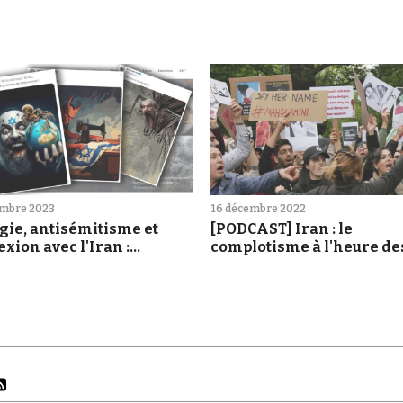
embre 2023
16 décembre 2022
gie, antisémitisme et
[PODCAST] Iran : le
xion avec l'Iran :
complotisme à l'heure de
ange profil des «
manifestations
alistes » de « Tired Earth »