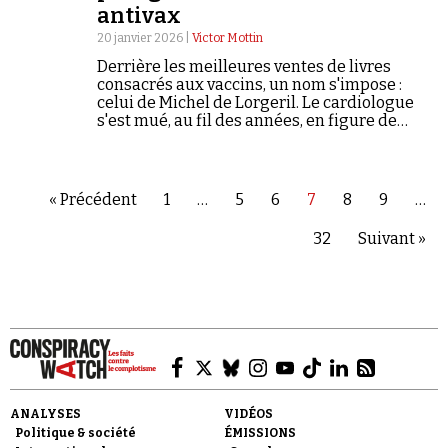
antivax
20 janvier 2026 |
Victor Mottin
Derrière les meilleures ventes de livres
consacrés aux vaccins, un nom s'impose :
celui de Michel de Lorgeril. Le cardiologue
s'est mué, au fil des années, en figure de
proue de la désinformation scientifique.
Récit d'une dérive.
« Précédent
1
…
5
6
7
8
9
…
32
Suivant »
ANALYSES
VIDÉOS
Politique & société
ÉMISSIONS