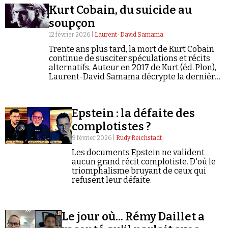
maquillé en suicide n'est pas corroborée et
Kurt Cobain, du suicide au
qu'aucune « liste de clients » ni aucune preuve
crédible de chantage n'a été trouvée. Conspiracy
soupçon
Watch en propose ici une traduction intégrale en
12 février 2026 |
Laurent-David Samama
français.*
Trente ans plus tard, la mort de Kurt Cobain
continue de susciter spéculations et récits
alternatifs. Auteur en 2017 de Kurt (éd. Plon),
Faire un don
Laurent-David Samama décrypte la dernière
théorie du complot en date sur le leader de
Nirvana.
Epstein : la défaite des
complotistes ?
9 février 2026 |
Rudy Reichstadt
Demander à Vera
Les documents Epstein ne valident
aucun grand récit complotiste. D'où le
triomphalisme bruyant de ceux qui
refusent leur défaite.
Le jour où... Rémy Daillet a