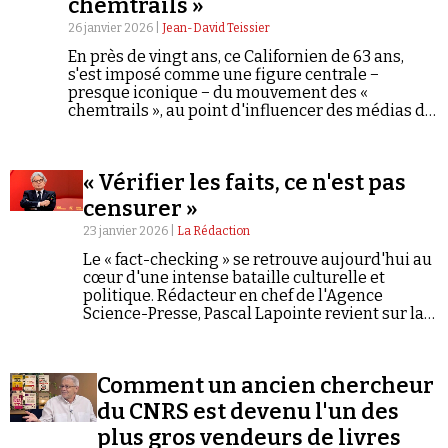
chemtrails »
26 janvier 2026 |
Jean-David Teissier
En près de vingt ans, ce Californien de 63 ans,
s'est imposé comme une figure centrale −
presque iconique − du mouvement des «
chemtrails », au point d'influencer des médias de
premier plan et certains responsables politiques
américains. Son parcours illustre comment une
théorie longtemps marginale a gagné en
« Vérifier les faits, ce n'est pas
visibilité jusqu'à s'inscrire dans le débat public.
censurer »
23 janvier 2026 |
La Rédaction
Le « fact-checking » se retrouve aujourd'hui au
cœur d'une intense bataille culturelle et
politique. Rédacteur en chef de l'Agence
Science-Presse, Pascal Lapointe revient sur la
confusion volontairement entretenue entre la
nécessaire correction des erreurs et la censure.
Entretien.*
Comment un ancien chercheur
du CNRS est devenu l'un des
plus gros vendeurs de livres