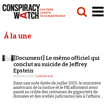
Cookies management panel
Conspiracy Watch :
Les faits
contre
le complotisme
Accueil
À la une
Analyses
Conspipédia
[Document] Le mémo officiel qui
Vidéos
conclut au suicide de Jeffrey
Émissions
Epstein
13 février 2026 |
La Rédaction
Revues de presse
Dans une note datée de juillet 2025, le ministère
américain de la Justice et le FBI affirment avoir
passé au crible des centaines de gigaoctets de
données et des scellés judiciaires liés à l'affaire
Epstein. Ils concluent que Jeffrey Epstein a fait plus
de mille victimes, que la thèse d'un assassinat
Newsletter