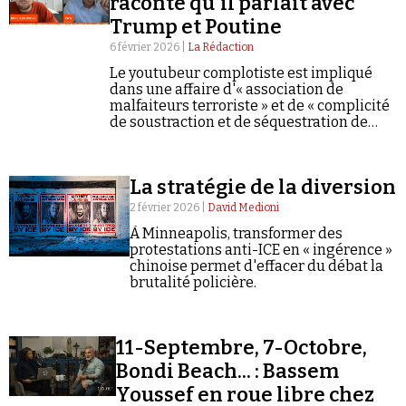
raconté qu'il parlait avec
Se connecter
Trump et Poutine
6 février 2026 |
La Rédaction
Le youtubeur complotiste est impliqué
dans une affaire d'« association de
malfaiteurs terroriste » et de « complicité
de soustraction et de séquestration de
mineur ».
La stratégie de la diversion
2 février 2026 |
David Medioni
À Minneapolis, transformer des
protestations anti-ICE en « ingérence »
chinoise permet d'effacer du débat la
brutalité policière.
11-Septembre, 7-Octobre,
Bondi Beach... : Bassem
Youssef en roue libre chez