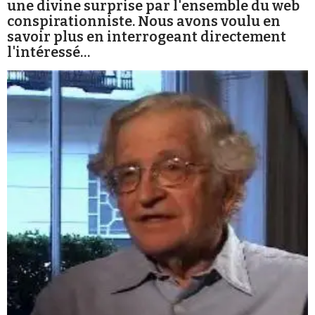
une divine surprise par l'ensemble du web
Se connecter
conspirationniste. Nous avons voulu en
savoir plus en interrogeant directement
l'intéressé…