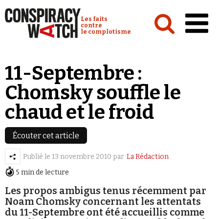
Cookies management panel
Conspiracy Watch :
Les faits
contre
le complotisme
Accueil
11-Septembre :
Analyses
Chomsky souffle le
Conspipédia
chaud et le froid
Vidéos
Émissions
Écouter cet article
Revues de presse
Publié le
13 novembre 2010
par
La Rédaction
5 min de lecture
Newsletter
Les propos ambigus tenus récemment par
Faire un don
Noam Chomsky concernant les attentats
du 11-Septembre ont été accueillis comme
Demander à Vera