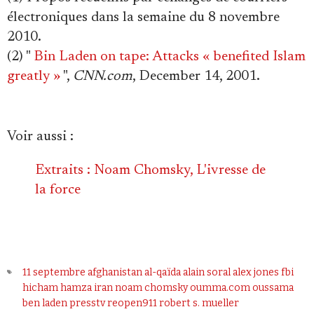
électroniques dans la semaine du 8 novembre
2010.
(2) "
Bin Laden on tape: Attacks « benefited Islam
greatly »
",
CNN.com
, December 14, 2001.
Voir aussi
:
Extraits : Noam Chomsky, L'ivresse de
la force
11 septembre
afghanistan
al-qaïda
alain soral
alex jones
fbi
hicham hamza
iran
noam chomsky
oumma.com
oussama
ben laden
presstv
reopen911
robert s. mueller