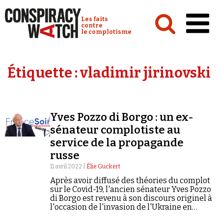
Cookies management panel
Conspiracy Watch :
Les faits
contre
le complotisme
Accueil
Étiquette :
vladimir jirinovski
Analyses
Conspipédia
Yves Pozzo di Borgo : un ex-
Vidéos
sénateur complotiste au
Émissions
service de la propagande
russe
Revues de presse
11 avril 2022 |
Élie Guckert
Après avoir diffusé des théories du complot
sur le Covid-19, l'ancien sénateur Yves Pozzo
di Borgo est revenu à son discours originel à
l'occasion de l'invasion de l'Ukraine en
Newsletter
relayant la propagande du Kremlin.