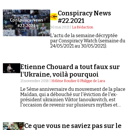
Conspiracy News
#22.2021
30 mai 2021 |
La Rédaction
L'actu de la semaine décryptée
par Conspiracy Watch (semaine du
Faire un don
24/05/2021 au 30/05/2021).
Etienne Chouard a tout faux sur
l'Ukraine, voilà pourquoi
21 novembre 2018 |
Hélène Roudier & Philippe de Lara
Demander à Vera
Le 5ème anniversaire du mouvement de la place
Maïdan, qui a débouché sur l'éviction de l'ex-
président ukrainien Viktor Ianoukovitch, est
l'occasion de revenir sur plusieurs mythes et
boniments complotistes qui circulent sur
Internet en dehors de tout contrôle. Pour
l'essentiel, ils alimentent la version des
Ce que vous ne saviez pas sur le
événements que le Kremlin cherche à imposer.