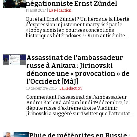
Se connecter
négationniste Ernst Zündel
14 août 2017 |
La Rédaction
Qui était Ernst Zündel ? Un héros de la liberté
d'expression injustement martyrisé par le
« lobby sioniste » pour ses conceptions
historiques hétérodoxes ? Ou un antisémite
fanatique qui trouva des supporters jusque
dans les franges les plus douteuses de la
gauche radicale ?
Assassinat de l'ambassadeur
russe à Ankara : Jirinovski
dénonce une « provocation » de
l'Occident [MàJ]
19 décembre 2016 |
La Rédaction
Commentant l'assassinat de l'ambassadeur
Andreï Karlov à Ankara lundi 19 décembre, le
députe russe d'extrême droite Vladimir
Jirinovski a suggéré sur Twitter que l'attentat
était une opération sous faux drapeau : « Le
meurtre de notre ambassadeur en Turquie
est…
Pluie de météorites en Russie :